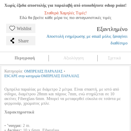
Χωρίς έξοδα αποστολής για παραλαβή από οποιοδήποτε eshop point!
Σταθερά Χαμηλές Τιμές!
Εδώ θα βρείτε κάθε μέρα τις πιο ανταγωνιστικές τιμές
Εξαντλημένο
Wishlist
Αποστολή ενημέρωσης με email μόλις ξαναγίνει
Share
διαθέσιμο
Περιγραφή
Αξιολόγηση
Σχετικά
Κατηγορία:
•
ΟΜΠΡΕΛΕΣ ΠΑΡΑΛΙΑΣ
ESCAPE στην κατηγορία ΟΜΠΡΕΛΕΣ ΠΑΡΑΛΙΑΣ
Ομπρέλα παραλίας με διάμετρο 2 μέτρα. Είναι σπαστή, με ιστό από
σίδηρο, διαμέτρου 28mm και πάχους 7mm, ενώ στηρίζεται σε 10
ακτίνες Fiberglass 6mm. Μπορεί να μεταφερθεί εύκολα σε τσάντα με
φερμουάρ, χρώματος μπλε.
Χαρακτηριστικά
•
’νοιγμα:
2 m.
•
Ακτίνες:
10 x 6mm, Fiberglass.