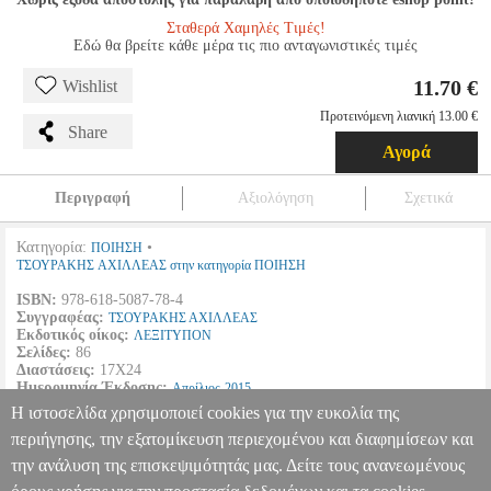
Σταθερά Χαμηλές Τιμές!
Εδώ θα βρείτε κάθε μέρα τις πιο ανταγωνιστικές τιμές
11.70 €
Wishlist
Προτεινόμενη λιανική 13.00 €
Share
Αγορά
Περιγραφή
Αξιολόγηση
Σχετικά
Κατηγορία:
•
ΠΟΙΗΣΗ
ΤΣΟΥΡΑΚΗΣ ΑΧΙΛΛΕΑΣ στην κατηγορία ΠΟΙΗΣΗ
ISBN:
978-618-5087-78-4
Συγγραφέας:
ΤΣΟΥΡΑΚΗΣ ΑΧΙΛΛΕΑΣ
Εκδοτικός οίκος:
ΛΕΞΙΤΥΠΟΝ
Σελίδες:
86
Διαστάσεις:
17Χ24
Ημερομηνία Έκδοσης:
Απρίλιος
2015
Η ιστοσελίδα χρησιμοποιεί cookies για την ευκολία της
Θεοί - Ήρωες και ο Θερσίτης.
περιήγησης, την εξατομίκευση περιεχομένου και διαφημίσεων και
την ανάλυση της επισκεψιμότητάς μας. Δείτε τους ανανεωμένους
ΟΜΗΡΙΚΑ
BKS.0958344
BKS.0958344
ΤΣΟΥΡΑΚΗΣ
ΑΧΙΛΛΕΑΣ
ΤΣΟΥΡΑΚΗΣ ΑΧΙΛΛΕΑΣ
ΠΟΙΗΣΗ
Κατηγορία: