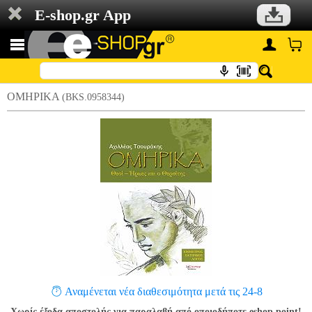
E-shop.gr App
ΟΜΗΡΙΚΑ
(BKS.0958344)
Αναμένεται νέα διαθεσιμότητα μετά τις 24-8
Χωρίς έξοδα αποστολής για παραλαβή από οποιοδήποτε eshop point!