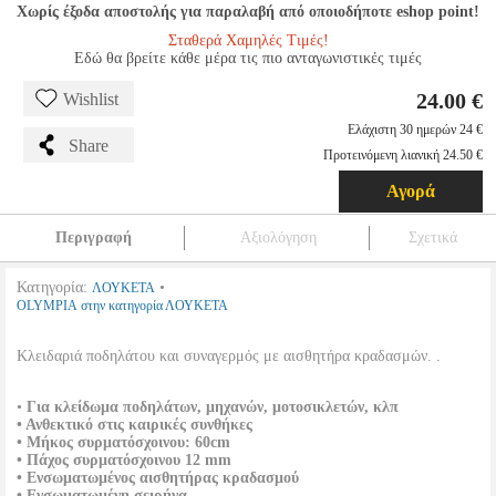
Χωρίς έξοδα αποστολής για παραλαβή από οποιοδήποτε eshop point!
Σταθερά Χαμηλές Τιμές!
Εδώ θα βρείτε κάθε μέρα τις πιο ανταγωνιστικές τιμές
24.00 €
Wishlist
Ελάχιστη 30 ημερών 24 €
Share
Προτεινόμενη λιανική 24.50 €
Αγορά
Περιγραφή
Αξιολόγηση
Σχετικά
Κατηγορία:
•
ΛΟΥΚΕΤΑ
OLYMPIA στην κατηγορία ΛΟΥΚΕΤΑ
Κλειδαριά ποδηλάτου και συναγερμός με αισθητήρα κραδασμών. .
•
Για κλείδωμα ποδηλάτων, μηχανών, μοτοσικλετών, κλπ
•
Ανθεκτικό στις καιρικές συνθήκες
•
Μήκος συρματόσχοινου: 60cm
•
Πάχος συρματόσχοινου 12 mm
•
Ενσωματωμένος αισθητήρας κραδασμού
•
Ενσωματωμένη σειρήνα