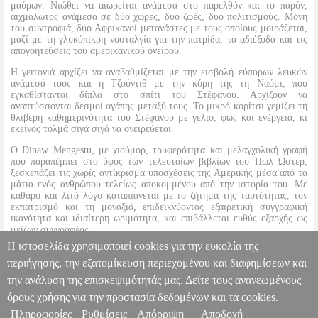
μαύρων. Νιώθει να αιωρείται ανάμεσα στο παρελθόν και το παρόν,
αιχμάλωτος ανάμεσα σε δύο χώρες, δύο ζωές, δύο πολιτισμούς. Μόνη
του συντροφιά, δύο Αφρικανοί μετανάστες με τους οποίους μοιράζεται,
μαζί με τη γλυκόπικρη νοσταλγία για την πατρίδα, τα αδιέξοδα και τις
απογοητεύσεις του αμερικανικού ονείρου.
Η γειτονιά αρχίζει να αναβαθμίζεται με την εισβολή εύπορων λευκών
ανάμεσά τους και η Τζούντιθ με την κόρη της τη Ναόμι, που
εγκαθίστανται δίπλα στο σπίτι του Στέφανου. Αρχίζουν να
αναπτύσσονται δεσμοί αγάπης μεταξύ τους. Το μικρό κορίτσι γεμίζει τη
θλιβερή καθημερινότητα του Στέφανου με γέλιο, φως και ενέργεια, κι
εκείνος τολμά σιγά σιγά να ονειρεύεται.
Ο Dinaw Mengestu, με χιούμορ, τρυφερότητα και μελαγχολική γραφή
που παραπέμπει στο ύφος των τελευταίων βιβλίων του Πωλ Ώστερ,
ξεσκεπάζει τις χωρίς αντίκρισμα υποσχέσεις της Αμερικής μέσα από τα
μάτια ενός ανθρώπου τελείως αποκομμένου από την ιστορία του. Με
καθαρό και λιτό λόγο καταπιάνεται με το ζήτημα της ταυτότητας, τον
εκπατρισμό και τη μοναξιά, επιδεικνύοντας εξαιρετική συγγραφική
ικανότητα και ιδιαίτερη ωριμότητα, και επιβάλλεται ευθύς εξαρχής ως
μείζων συγγραφέας.
Η ιστοσελίδα χρησιμοποιεί cookies για την ευκολία της
Έχει μεταφραστεί σε δέκα γλώσσες.
περιήγησης, την εξατομίκευση περιεχομένου και διαφημίσεων και
την ανάλυση της επισκεψιμότητάς μας. Δείτε τους ανανεωμένους
ΟΛΕΣ ΟΙ ΧΑΡΕΣ ΤΟΥ ΟΥΡΑΝΟΥ
BKS.0029402
BKS.0029402
ΜΕΝΓΚΕΣΤΟΥ ΝΤΙΝΑΟΥ
ΜΕΝΓΚΕΣΤΟΥ ΝΤΙΝΑΟΥ
ΞΕΝΗ
όρους χρήσης για την προστασία δεδομένων και τα cookies.
ΛΟΓΟΤΕΧΝΙΑ
Κατηγορία: ΞΕΝΗ ΛΟΓΟΤΕΧΝΙΑ
Πληροφορίες
Ρυθμίσεις
Απόρριψη
Αποδοχή