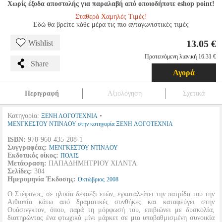
Χωρίς έξοδα αποστολής για παραλαβή από οποιοδήποτε eshop point!
Σταθερά Χαμηλές Τιμές!
Εδώ θα βρείτε κάθε μέρα τις πιο ανταγωνιστικές τιμές
13.05 €
Wishlist
Προτεινόμενη λιανική 16.31 €
Share
Αγορά
Περιγραφή
Αξιολόγηση
Σχετικά
Κατηγορία:
•
ΞΕΝΗ ΛΟΓΟΤΕΧΝΙΑ
ΜΕΝΓΚΕΣΤΟΥ ΝΤΙΝΑΟΥ στην κατηγορία ΞΕΝΗ ΛΟΓΟΤΕΧΝΙΑ
ISBN:
978-960-435-208-1
Συγγραφέας:
ΜΕΝΓΚΕΣΤΟΥ ΝΤΙΝΑΟΥ
Εκδοτικός οίκος:
ΠΟΛΙΣ
Μετάφραση:
ΠΑΠΑΔΗΜΗΤΡΙΟΥ ΧΙΛΝΤΑ
Σελίδες:
304
Ημερομηνία Έκδοσης:
Οκτώβριος
2008
Ο Στέφανος, σε ηλικία δεκαέξι ετών, εγκαταλείπει την πατρίδα του την
Αιθιοπία κάτω από δραματικές συνθήκες και καταφεύγει στην
Ουάσινγκτον, όπου, παρά τη μόρφωσή του, επιβιώνει με δυσκολία,
διατηρώντας ένα φτωχικό μίνι μάρκετ σε μια υποβαθμισμένη συνοικία