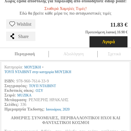
Χωρίς έξοδα αποστολής για παραλαβή από οποιοδήποτε eshop point!
Σταθερά Χαμηλές Τιμές!
Εδώ θα βρείτε κάθε μέρα τις πιο ανταγωνιστικές τιμές
11.83 €
Wishlist
Προτεινόμενη λιανική 16.90 €
Share
Αγορά
Περιγραφή
Αξιολόγηση
Σχετικά
Κατηγορία:
•
ΜΟΥΣΙΚΗ
ΤΟΥΠ ΝΤΑΙΒΙΝΤ στην κατηγορία ΜΟΥΣΙΚΗ
ISBN:
978-960-7614-33-9
Συγγραφέας:
ΤΟΥΠ ΝΤΑΙΒΙΝΤ
Εκδοτικός οίκος:
ΟΞΥ
Σειρά:
MUZIKA
Μετάφραση:
ΡΕΝΙΕΡΗΣ ΗΡΑΚΛΗΣ
Σελίδες:
336
Ημερομηνία Έκδοσης:
Ιανουάριος
2020
ΑΙΘΕΡΙΕΣ ΣΥΝΟΜΙΛΙΕΣ, ΠΕΡΙΒΑΛΛΟΝΤΙΚΟΙ ΗΧΟΙ ΚΑΙ
ΦΑΝΤΑΣΤΙΚΟΙ ΚΟΣΜΟΙ