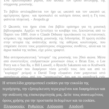
Ένα πρωτοποριακό βιβλίο, που άλλαξε τον τρόπο αντίληψης της
σύγχρονης μουσικής.
Το βιβλίο αντιλαμβάνεται τον ήχο ως ωκεανό και τον ωκεανό ως
αμέτρητους ήχους· και προσκαλεί σε κολύμπι όσους αυτή η Γη τους
φαίνεται πληκτική. - Avopolis.gr
Ο Ωκεανός του ήχου είναι ένα βιβλίο ορόσημο για τη μουσική
βιβλιογραφία. Αρχίζει να ξετυλίγει το κουβάρι του, ξεκινώντας από το
Παρίσι του 1889, όταν ο Claude Debussy πρωτάκουσε τις πεντατονικές
κλίμακες της παραδοσιακής μουσικής της Ινδονησίας. Η πρώτη σελίδα
στην ιστορία της ανάπτυξης αυτής της αιθέριας κουλτούρας, που
επηρέασε έκτοτε τους μεγαλύτερους σύγχρονους συνθέτες, αλλά και τα
άγρια παιδιά της techno, είχε μόλις γραφτεί.
Μια αντιπροσωπευτική "ιστορία" της μουσικής του 20ού αιώνα. Μέσα
από συνεντεύξεις επιδραστικών μουσικών όπως ο Brian Eno, ο Lee
Perry και ο Sun Ra, ο Bill Laswell, ο Ryuichi Sakamoto και οι Kraftwerk
(καλλιτεχνών που διαφέρουν τόσο μεταξύ τους όσο και από το
"κυρίαρχο" ρεύμα) ο David Toop εξυφαίνει έναν μαγευτικό ιστό
αφηγήσεων γύρω από τον "οργανωμένο" ήχο και το soundtrack ενός
Τέταρτου Κόσμου που εκτείνεται από το Τόκιο ως το Μαρακές, από το
Η ιστοσελίδα χρησιμοποιεί cookies για την ευκολία της
Λονδίνο ως τον Αμαζόνιο και από την Ιάβα ως τη Νέα Υόρκη.
περιήγησης, την εξατομίκευση περιεχομένου και διαφημίσεων και
την ανάλυση της επισκεψιμότητάς μας. Δείτε τους ανανεωμένους
ΩΚΕΑΝΟΣ ΤΟΥ ΗΧΟΥ
BKS.0076052
BKS.0076052
ΤΟΥΠ
ΝΤΑΙΒΙΝΤ
ΤΟΥΠ ΝΤΑΙΒΙΝΤ
ΜΟΥΣΙΚΗ
Κατηγορία: ΜΟΥΣΙΚΗ
όρους χρήσης για την προστασία δεδομένων και τα cookies.
•ΤΟΥΠ ΝΤΑΙΒΙΝΤ στην κατηγορία ΜΟΥΣΙΚΗ ISBN: 978-960-
Πληροφορίες
Ρυθμίσεις
Απόρριψη
Αποδοχή
Πληροφορίες & Υπηρεσίες >
7614-33-9 Συγγραφέας: ΤΟΥΠ ΝΤΑΙΒΙΝΤ Εκδοτικός οίκος: ΟΞΥ