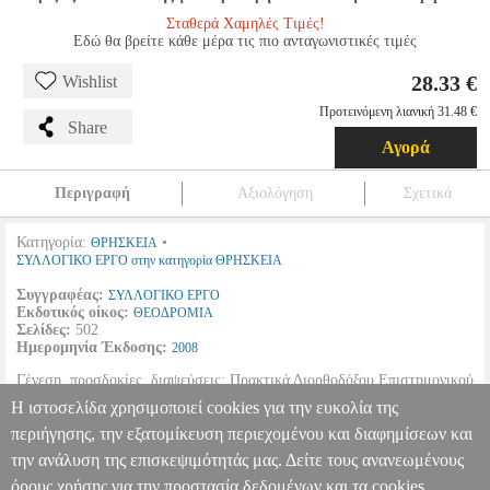
Σταθερά Χαμηλές Τιμές!
Εδώ θα βρείτε κάθε μέρα τις πιο ανταγωνιστικές τιμές
28.33 €
Wishlist
Προτεινόμενη λιανική 31.48 €
Share
Αγορά
Περιγραφή
Αξιολόγηση
Σχετικά
Κατηγορία:
•
ΘΡΗΣΚΕΙΑ
ΣΥΛΛΟΓΙΚΟ ΕΡΓΟ στην κατηγορία ΘΡΗΣΚΕΙΑ
Συγγραφέας:
ΣΥΛΛΟΓΙΚΟ ΕΡΓΟ
Εκδοτικός οίκος:
ΘΕΟΔΡΟΜΙΑ
Σελίδες:
502
Ημερομηνία Έκδοσης:
2008
Γένεση, προσδοκίες, διαψεύσεις: Πρακτικά Διορθοδόξου Επιστημονικού
Συνεδρίου: Αίθουσα τελετών Αριστοτελείου Πανεπιστημίου
Η ιστοσελίδα χρησιμοποιεί cookies για την ευκολία της
Θεσσαλονίκης, 20-24 Σεπτεμβρίου 2004.
περιήγησης, την εξατομίκευση περιεχομένου και διαφημίσεων και
την ανάλυση της επισκεψιμότητάς μας. Δείτε τους ανανεωμένους
ΟΙΚΟΥΜΕΝΙΣΜΟΣ ΤΟΜΟΣ 1
BKS.0948000
BKS.0948000
ΣΥΛΛΟΓΙΚΟ ΕΡΓΟ
ΣΥΛΛΟΓΙΚΟ ΕΡΓΟ
ΘΡΗΣΚΕΙΑ
Κατηγορία:
όρους χρήσης για την προστασία δεδομένων και τα cookies.