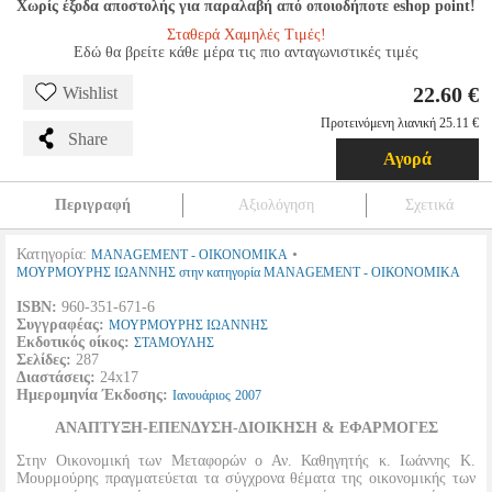
Χωρίς έξοδα αποστολής για παραλαβή από οποιοδήποτε eshop point!
Σταθερά Χαμηλές Τιμές!
Εδώ θα βρείτε κάθε μέρα τις πιο ανταγωνιστικές τιμές
22.60 €
Wishlist
Προτεινόμενη λιανική 25.11 €
Share
Αγορά
Περιγραφή
Αξιολόγηση
Σχετικά
Κατηγορία:
•
MANAGEMENT - ΟΙΚΟΝΟΜΙΚΑ
ΜΟΥΡΜΟΥΡΗΣ ΙΩΑΝΝΗΣ στην κατηγορία MANAGEMENT - ΟΙΚΟΝΟΜΙΚΑ
ISBN:
960-351-671-6
Συγγραφέας:
ΜΟΥΡΜΟΥΡΗΣ ΙΩΑΝΝΗΣ
Εκδοτικός οίκος:
ΣΤΑΜΟΥΛΗΣ
Σελίδες:
287
Διαστάσεις:
24x17
Ημερομηνία Έκδοσης:
Ιανουάριος
2007
ΑΝΑΠΤΥΞΗ-ΕΠΕΝΔΥΣΗ-ΔΙΟΙΚΗΣΗ & ΕΦΑΡΜΟΓΕΣ
Στην Οικονομική των Μεταφορών ο Αν. Καθηγητής κ. Ιωάννης Κ.
Μουρμούρης πραγματεύεται τα σύγχρονα θέματα της οικονομικής των