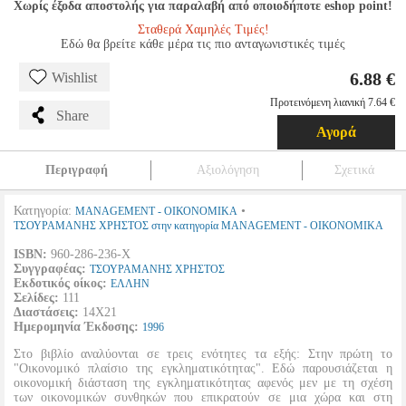
Χωρίς έξοδα αποστολής για παραλαβή από οποιοδήποτε eshop point!
Σταθερά Χαμηλές Τιμές!
Εδώ θα βρείτε κάθε μέρα τις πιο ανταγωνιστικές τιμές
6.88 €
Wishlist
Προτεινόμενη λιανική 7.64 €
Share
Αγορά
Περιγραφή
Αξιολόγηση
Σχετικά
Κατηγορία:
•
MANAGEMENT - ΟΙΚΟΝΟΜΙΚΑ
ΤΣΟΥΡΑΜΑΝΗΣ ΧΡΗΣΤΟΣ στην κατηγορία MANAGEMENT - ΟΙΚΟΝΟΜΙΚΑ
ISBN:
960-286-236-Χ
Συγγραφέας:
ΤΣΟΥΡΑΜΑΝΗΣ ΧΡΗΣΤΟΣ
Εκδοτικός οίκος:
ΕΛΛΗΝ
Σελίδες:
111
Διαστάσεις:
14Χ21
Ημερομηνία Έκδοσης:
1996
Στο βιβλίο αναλύονται σε τρεις ενότητες τα εξής: Στην πρώτη το
"Οικονομικό πλαίσιο της εγκληματικότητας". Εδώ παρουσιάζεται η
οικονομική διάσταση της εγκληματικότητας αφενός μεν με τη σχέση
των οικονομικών συνθηκών που επικρατούν σε μια χώρα και στη