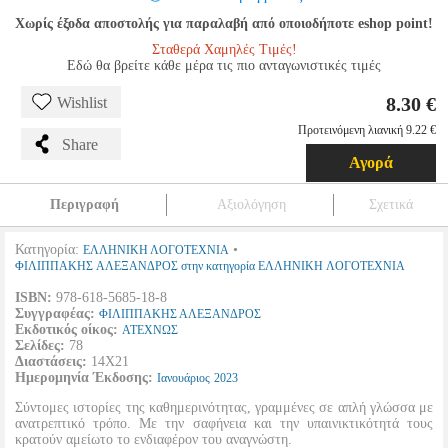
Χωρίς έξοδα αποστολής για παραλαβή από οποιοδήποτε eshop point!
Σταθερά Χαμηλές Τιμές!
Εδώ θα βρείτε κάθε μέρα τις πιο ανταγωνιστικές τιμές
8.30 €
Wishlist
Προτεινόμενη λιανική 9.22 €
Share
Αγορά
Περιγραφή
Αξιολόγηση
Σχετικά
Κατηγορία:
•
ΕΛΛΗΝΙΚΗ ΛΟΓΟΤΕΧΝΙΑ
ΦΙΛΙΠΠΑΚΗΣ ΑΛΕΞΑΝΔΡΟΣ στην κατηγορία ΕΛΛΗΝΙΚΗ ΛΟΓΟΤΕΧΝΙΑ
ISBN:
978-618-5685-18-8
Συγγραφέας:
ΦΙΛΙΠΠΑΚΗΣ ΑΛΕΞΑΝΔΡΟΣ
Εκδοτικός οίκος:
ΑΤΕΧΝΩΣ
Σελίδες:
78
Διαστάσεις:
14Χ21
Ημερομηνία Έκδοσης:
Ιανουάριος
2023
Σύντομες ιστορίες της καθημερινότητας, γραμμένες σε απλή γλώσσα με
ανατρεπτικό τρόπο. Με την σαφήνεια και την υπαινικτικότητά τους
κρατούν αμείωτο το ενδιαφέρον του αναγνώστη.