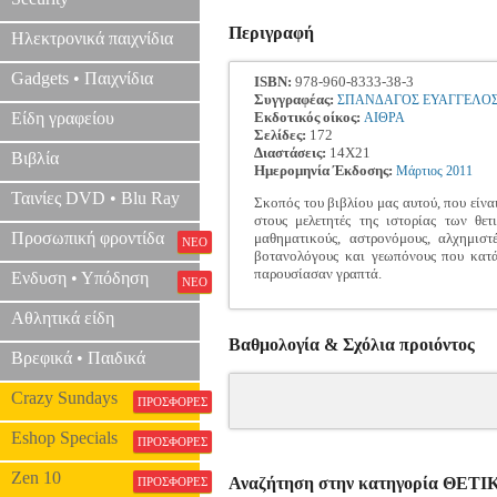
Περιγραφή
Ηλεκτρονικά παιχνίδια
Gadgets • Παιχνίδια
ISBN:
978-960-8333-38-3
Συγγραφέας:
ΣΠΑΝΔΑΓΟΣ ΕΥΑΓΓΕΛΟ
Είδη γραφείου
Εκδοτικός οίκος:
ΑΙΘΡΑ
Σελίδες:
172
Διαστάσεις:
14Χ21
Βιβλία
Ημερομηνία Έκδοσης:
Μάρτιος
2011
Ταινίες DVD • Blu Ray
Σκοπός του βιβλίου μας αυτού, που είναι
στους μελετητές της ιστορίας των θε
Προσωπική φροντίδα
μαθηματικούς, αστρονόμους, αλχημιστ
ΝΕΟ
βοτανολόγους και γεωπόνους που κατά
παρουσίασαν γραπτά.
Ενδυση • Υπόδηση
ΝΕΟ
Αθλητικά είδη
Βαθμολογία & Σχόλια προιόντος
Βρεφικά • Παιδικά
Crazy Sundays
ΠΡΟΣΦΟΡΕΣ
Eshop Specials
ΠΡΟΣΦΟΡΕΣ
Zen 10
Αναζήτηση στην κατηγορία ΘΕ
ΠΡΟΣΦΟΡΕΣ