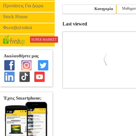
Προτάσεις Για Δώρα
Κατηγορία
Μαθηματ
Stock House
Last viewed
Φωτοβολταϊκά
SUPER MARKET
ΟΙ ΘΕΤΙΚΟΙ ΕΠΙΣΤΗΜΟΝΕΣ ΤΗ
ΤΡΑΥΛΟΥ ΔΕΣΠΟΙΝΑ
ΣΠΑΝΔΑΓΟΣ
ΕΠΙΣΤΗΜΕΣ •ΣΠΑΝΔΑΓΟΣ ΕΥΑΓΓΕΛ
8333-38-3 Συγγραφέας: ΣΠΑΝΔΑΓΟΣ
14Χ21 Ημερομηνία Έκδοσης: Μάρτιος 201
είναι να παρουσιάσει στο ευρύ αναγνωστ
Εποχής. Λέγοντας θετικούς επιστήμονες
γεωγράφους, ορυκτολόγους, αρχιτέκτον
και στη συνέχεια την εξάσκησαν, ενώ 