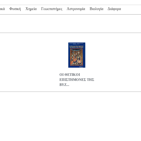
ικά
Φυσική
Χημεία
Γεωεπιστήμες
Αστρονομία
Βιολογία
Διάφορα
ΟΙ ΘΕΤΙΚΟΙ
ΕΠΙΣΤΗΜΟΝΕΣ ΤΗΣ
ΒΥΖ...
Σ ΒΥΖΑΝΤΙΝΗΣ ΕΠΟΧΗΣ
BKS.0950012
BKS.0950012
ΣΠΑΝΔΑΓ
 ΕΥΑΓΓΕΛΟΣ, ΣΠΑΝΔΑΓΟΥ ΡΟΥΛΑ, ΤΡΑΥΛΟΥ ΔΕΣΠΟΙΝΑ
ΘΕ
ΟΣ, ΣΠΑΝΔΑΓΟΥ ΡΟΥΛΑ, ΤΡΑΥΛΟΥ ΔΕΣΠΟΙΝΑ στην κατηγορί
 ΕΥΑΓΓΕΛΟΣ, ΣΠΑΝΔΑΓΟΥ ΡΟΥΛΑ, ΤΡΑΥΛΟΥ ΔΕΣΠΟΙΝΑ Εκδοτικός 
1 Σκοπός του βιβλίου μας αυτού, που είναι το τέταρτο της σειράς ''Α
ικό κοινό, αλλά και στους μελετητές της ιστορίας των θετικών επιστη
 εννοούμε ακριβώς τους μαθηματικούς, αστρονόμους, αλχημιστές, φυ
ες, φαρμακολόγους, ζωολόγους, βοτανολόγους και γεωπόνους που κατ
αρκετοί απ' αυτούς την δίδαξαν και την παρουσίασαν γραπτά.
ΟΙ ΘΕΤ