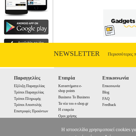
NEWSLETTER
Περισσότερες 
Παραγγελίες
Εταιρία
Επικοινωνία
Εξέλιξη Παραγγελίας
Καταστήματα e-
Επικοινωνία
shop points
Τρόποι Παραγγελίας
Blog
Business To Business
Τρόποι Πληρωμής
FAQ
Τα νέα του e-shop.gr
Τρόποι Αποστολής
Feedback
Η εταιρεία
Επιστροφές Προιόντων
Οροι χρήσης
Cookies
Η ιστοσελίδα χρησιμοποιεί cookies γι