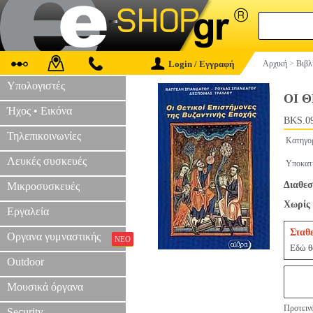
Login / Εγγραφή
Αρχική
>
Βιβλ
Υπολογιστές
ΟΙ 
Ήχος • Εικόνα
BKS.0
Τηλεπικοινωνίες
Κατηγο
Λευκές συσκευές
Υποκατ
Διαθεσ
Μικροσυσκευές
Χωρίς 
Εργαλεία
Σταθ
Οργανα γυμναστικής
ΝΕΟ
Εδώ θα
Outdoor
Μουσικά όργανα
Προτεινό
Security