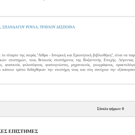
,
,
Σ
ΣΠΑΝΔΑΓΟΥ ΡΟΥΛΑ
ΤΡΑΥΛΟΥ ΔΕΣΠΟΙΝΑ
 το τέταρτο της σειράς ''Αίθρα - Ιστορική και Ερευνητική βιβλιοθήκη'', είναι να π
τικών επιστημών, τους θετικούς επιστήμονες της Βυζαντινής Εποχής. Λέγοντας
ές, φυσικούς φιλοσόφους, φυσιογνώστες, μηχανικούς, γεωγράφους, ορυκτολόγο
 κάποιο τρόπο διδάχθηκαν την επιστήμη τους και στη συνέχεια την εξάσκησαν,
Σύνολο ψήφων: 0
ΤΙΚΕΣ ΕΠΙΣΤΗΜΕΣ