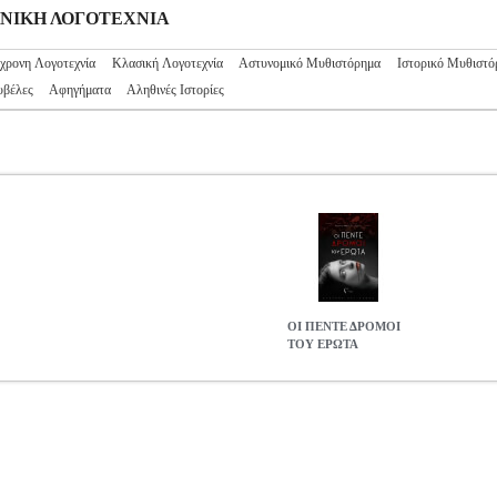
ΛΛΗΝΙΚΗ ΛΟΓΟΤΕΧΝΙΑ
χρονη Λογοτεχνία
Κλασική Λογοτεχνία
Αστυνομικό Μυθιστόρημα
Ιστορικό Μυθιστό
βέλες
Αφηγήματα
Αληθινές Ιστορίες
ΟΙ ΠΕΝΤΕ ΔΡΟΜΟΙ
ΤΟΥ ΕΡΩΤΑ
BKS.0020773
BKS.0020773
ΜΠΑΚΛΗ ΓΟΥΛΑ ΓΕΩΡΓΙΑ
ΜΠΑΚΛ
Η ΓΟΥΛΑ ΓΕΩΡΓΙΑ στην κατηγορία ΕΛΛΗΝΙΚΗ ΛΟΓΟΤΕΧΝΙΑ 
ΗΓΗ Σελίδες: 246 Διαστάσεις: 14Χ21 Ημερομηνία Έκδοσης: Φεβρουά
 Ορέστης ενώθηκαν μέσα από την αγάπη και τη ζωή. Θα καταφέρουν να
αυτούς είναι ο δολοφόνος; Θα καταφέρουν να βρουν την ευτυχία ή
ΥΝ ΕΝΑΣ... Ένας εξ αυτών ας γίνει ο δικός σας δρόμος προς την