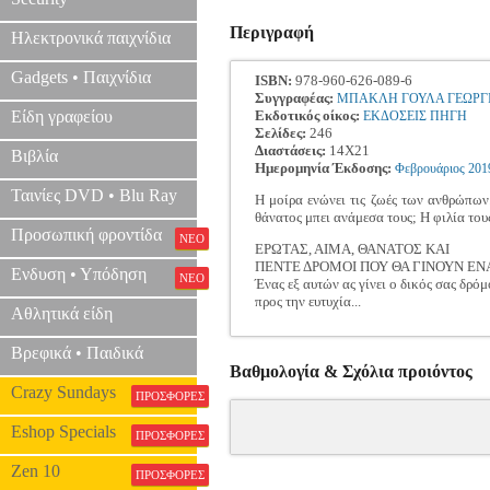
Περιγραφή
Ηλεκτρονικά παιχνίδια
Gadgets • Παιχνίδια
ISBN:
978-960-626-089-6
Συγγραφέας:
ΜΠΑΚΛΗ ΓΟΥΛΑ ΓΕΩΡΓ
Είδη γραφείου
Εκδοτικός οίκος:
ΕΚΔΟΣΕΙΣ ΠΗΓΗ
Σελίδες:
246
Διαστάσεις:
14Χ21
Βιβλία
Ημερομηνία Έκδοσης:
Φεβρουάριος
201
Ταινίες DVD • Blu Ray
Η μοίρα ενώνει τις ζωές των ανθρώπων
θάνατος μπει ανάμεσα τους; Η φιλία του
Προσωπική φροντίδα
ΝΕΟ
ΕΡΩΤΑΣ, ΑΙΜΑ, ΘΑΝΑΤΟΣ ΚΑΙ
ΠΕΝΤΕ ΔΡΟΜΟΙ ΠΟΥ ΘΑ ΓΙΝΟΥΝ ΕΝΑ
Ενδυση • Υπόδηση
ΝΕΟ
Ένας εξ αυτών ας γίνει ο δικός σας δρόμ
προς την ευτυχία...
Αθλητικά είδη
Βρεφικά • Παιδικά
Βαθμολογία & Σχόλια προιόντος
Crazy Sundays
ΠΡΟΣΦΟΡΕΣ
Eshop Specials
ΠΡΟΣΦΟΡΕΣ
Zen 10
ΠΡΟΣΦΟΡΕΣ