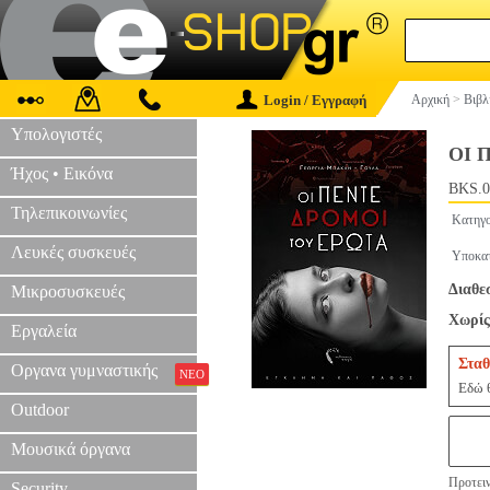
Login / Εγγραφή
Αρχική
>
Βιβλ
Υπολογιστές
ΟΙ 
Ήχος • Εικόνα
BKS.0
Τηλεπικοινωνίες
Κατηγο
Λευκές συσκευές
Υποκατ
Διαθεσ
Μικροσυσκευές
Χωρίς
Εργαλεία
Σταθ
Οργανα γυμναστικής
ΝΕΟ
Εδώ θ
Outdoor
Μουσικά όργανα
Προτειν
Security