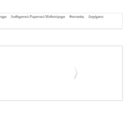
ρημα
Αισθηματικό-Ρομαντικό Μυθιστόρημα
Φαντασίας
Διηγήματα
Η ΓΟΥΛΑ ΓΕΩΡΓΙΑ
ΕΛΛΗΝΙΚΗ ΛΟΓΟΤΕΧΝΙΑ
Κατηγορία:
ISBN: 978-960-626-089-6 Συγγραφέας: ΜΠΑΚΛΗ ΓΟΥΛΑ
ριος 2019 Η μοίρα ενώνει τις ζωές των ανθρώπων. Ο Στέφανος, ο
 μείνουν ενωμένοι όταν ο θάνατος μπει ανάμεσα τους; Η φιλία τους
 θα πνιγούν στους φόβους τους; ΕΡΩΤΑΣ, ΑΙΜΑ, ΘΑΝΑΤΟΣ ΚΑΙ ΠΕΝΤΕ
 ευτυχία...
ΟΙ ΠΕΝΤΕ ΔΡΟΜΟΙ ΤΟΥ ΕΡΩΤΑ