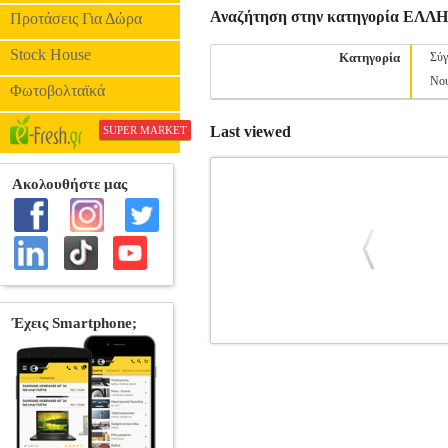
Αναζήτηση στην κατηγορία Ε
Προτάσεις Για Δώρα
Stock House
Κατηγορία
Σύγ
Νου
Φωτοβολταϊκά
Last viewed
SUPER MARKET
ΟΙ ΠΕΝΤΕ ΔΡΟΜΟΙ ΤΟΥ ΕΡΩΤΑ
ΕΛΛΗΝΙΚΗ ΛΟΓΟΤΕΧΝΙΑ •ΜΠΑΚΛ
ΓΕΩΡΓΙΑ Εκδοτικός οίκος: ΕΚΔΟΣΕΙΣ Π
Εμμανουήλ, ο Βασίλης, ο Γιώργος και ο
θα αντέξει όταν ξέρουν πως ένας από 
ΔΡΟΜΟΙ ΠΟΥ ΘΑ ΓΙΝΟ