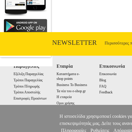
NEWSLETTER
Περισσότερες 
Παραγγελίες
Εταιρία
Επικοινωνία
Εξέλιξη Παραγγελίας
Καταστήματα e-
Επικοινωνία
shop points
Τρόποι Παραγγελίας
Blog
Business To Business
Τρόποι Πληρωμής
FAQ
Τα νέα του e-shop.gr
Τρόποι Αποστολής
Feedback
Η εταιρεία
Επιστροφές Προιόντων
Οροι χρήσης
Cookies
Η ιστοσελίδα χρησιμοποιεί cookies γι
επισκεψιμότητάς μας. Δείτε τους αναν
Πληροφορίες
Ρυθμίσεις
Απόρριψ