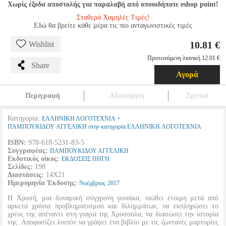
Χωρίς έξοδα αποστολής για παραλαβή από οποιοδήποτε eshop point!
Σταθερά Χαμηλές Τιμές!
Εδώ θα βρείτε κάθε μέρα τις πιο ανταγωνιστικές τιμές
10.81 €
Wishlist
Προτεινόμενη λιανική 12.01 €
Share
Αγορά
Περιγραφή
Αξιολόγηση
Σχετικά
Κατηγορία:
•
ΕΛΛΗΝΙΚΗ ΛΟΓΟΤΕΧΝΙΑ
ΠΑΜΠΟΥΚΙΔΟΥ ΑΓΓΕΛΙΚΗ στην κατηγορία ΕΛΛΗΝΙΚΗ ΛΟΓΟΤΕΧΝΙΑ
ISBN:
978-618-5231-83-5
Συγγραφέας:
ΠΑΜΠΟΥΚΙΔΟΥ ΑΓΓΕΛΙΚΗ
Εκδοτικός οίκος:
ΕΚΔΟΣΕΙΣ ΠΗΓΗ
Σελίδες:
198
Διαστάσεις:
14Χ21
Ημερομηνία Έκδοσης:
Νοέμβριος
2017
Η Χρυσή, μια δυναμική σύγχρονη γυναίκα, νιώθει έτοιμη μετά από
αρκετά χρόνια προβληματισμού και διλημμάτων, να εκπληρώσει το
χρέος της απέναντι στη γιαγιά της Χρυσούλα, να διασώσει την ιστορία
της. Αποφασίζει λοιπόν να γράψει ένα βιβλίο με τις ζωντανές μαρτυρίες