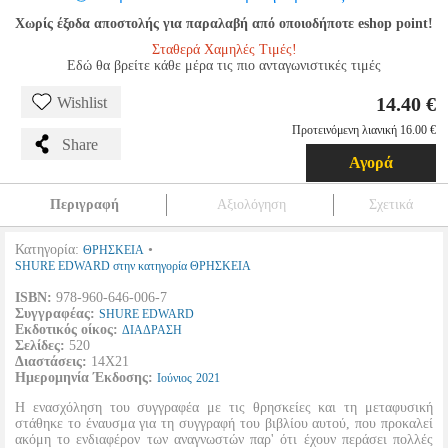
Χωρίς έξοδα αποστολής για παραλαβή από οποιοδήποτε eshop point!
Σταθερά Χαμηλές Τιμές!
Εδώ θα βρείτε κάθε μέρα τις πιο ανταγωνιστικές τιμές
14.40 €
Wishlist
Προτεινόμενη λιανική 16.00 €
Share
Αγορά
Περιγραφή
Αξιολόγηση
Σχετικά
Κατηγορία:
•
ΘΡΗΣΚΕΙΑ
SHURE EDWARD στην κατηγορία ΘΡΗΣΚΕΙΑ
ISBN:
978-960-646-006-7
Συγγραφέας:
SHURE EDWARD
Εκδοτικός οίκος:
ΔΙΑΔΡΑΣΗ
Σελίδες:
520
Διαστάσεις:
14Χ21
Ημερομηνία Έκδοσης:
Ιούνιος
2021
Η ενασχόληση του συγγραφέα με τις θρησκείες και τη μεταφυσική
στάθηκε το έναυσμα για τη συγγραφή του βιβλίου αυτού, που προκαλεί
ακόμη το ενδιαφέρον των αναγνωστών παρ' ότι έχουν περάσει πολλές