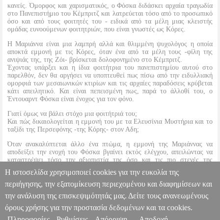
κανείς. Όμορφος και χαρισματικός, ο Φόσκα διδάσκει αρχαία τραγωδία
στο Πανεπιστήμιο του Κέμπριτζ και λατρεύεται τόσο από το προσωπικό
όσο και από τους φοιτητές του - ειδικά από τα μέλη μιας κλειστής
ομάδας ευνοούμενων φοιτητριών, που είναι γνωστές ως Κόρες.
Η Μαριάννα είναι μια λαμπρή αλλά και θλιμμένη ψυχολόγος η οποία
αποκτά εμμονή με τις Κόρες, όταν ένα από τα μέλη τους -φίλη της
ανιψιάς της, της Ζόι- βρίσκεται δολοφονημένο στο Κέμπριτζ.
Έχοντας υπάρξει και η ίδια φοιτήτρια του πανεπιστημίου αυτού στο
παρελθόν, δεν θα αργήσει να υποπτευθεί πως πίσω από την ειδυλλιακή
ομορφιά των μεσαιωνικών κτιρίων και τις αρχαίες παραδόσεις κρύβεται
κάτι απειλητικό. Και είναι πεπεισμένη πως, παρά το άλλοθί του, ο
Έντουαρντ Φόσκα είναι ένοχος για τον φόνο.
Γιατί όμως να βάλει στόχο μια φοιτήτριά του;
Και πώς δικαιολογείται η εμμονή του με τα Ελευσίνια Μυστήρια και το
ταξίδι της Περσεφόνης -της Κόρης- στον Αδη;
Όταν ανακαλύπτεται άλλο ένα πτώμα, η εμμονή της Μαριάννας να
αποδείξει την ενοχή του Φόσκα βγαίνει εκτός ελέγχου, απειλώντας να
καταστρέψει τόσο την αξιοπιστία της όσο και τις πιο στενές της
σχέσεις. Όμως, είναι αποφασισμένη να σταματήσει αυτόν τον
Η ιστοσελίδα χρησιμοποιεί cookies για την ευκολία της
δολοφόνο, έστω κι αν της κοστίσει τα πάντα. Ακόμα και τη ζωή της...
περιήγησης, την εξατομίκευση περιεχομένου και διαφημίσεων και
την ανάλυση της επισκεψιμότητάς μας. Δείτε τους ανανεωμένους
ΟΙ ΚΟΡΕΣ
BKS.0194516
BKS.0194516
MICHAELIDES ALEX
MICHAELIDES ALEX
ΞΕΝΗ ΛΟΓΟΤΕΧΝΙΑ
Κατηγορία: ΞΕΝΗ
όρους χρήσης για την προστασία δεδομένων και τα cookies.
ΛΟΓΟΤΕΧΝΙΑ •MICHAELIDES ALEX στην κατηγορία
Πληροφορίες
Ρυθμίσεις
Απόρριψη
Αποδοχή