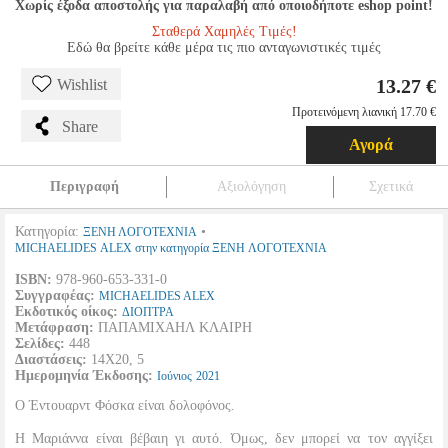
Χωρίς έξοδα αποστολής για παραλαβή από οποιοδήποτε eshop point!
Σταθερά Χαμηλές Τιμές!
Εδώ θα βρείτε κάθε μέρα τις πιο ανταγωνιστικές τιμές
13.27 €
Wishlist
Προτεινόμενη λιανική 17.70 €
Share
Αγορά
Περιγραφή
Αξιολόγηση
Σχετικά
Κατηγορία:
•
ΞΕΝΗ ΛΟΓΟΤΕΧΝΙΑ
MICHAELIDES ALEX στην κατηγορία ΞΕΝΗ ΛΟΓΟΤΕΧΝΙΑ
ISBN:
978-960-653-331-0
Συγγραφέας:
MICHAELIDES ALEX
Εκδοτικός οίκος:
ΔΙΟΠΤΡΑ
Μετάφραση:
ΠΑΠΑΜΙΧΑΗΛ ΚΛΑΙΡΗ
Σελίδες:
448
Διαστάσεις:
14X20, 5
Ημερομηνία Έκδοσης:
Ιούνιος
2021
Ο Έντουαρντ Φόσκα είναι δολοφόνος.
Η Μαριάννα είναι βέβαιη γι αυτό. Όμως, δεν μπορεί να τον αγγίξει