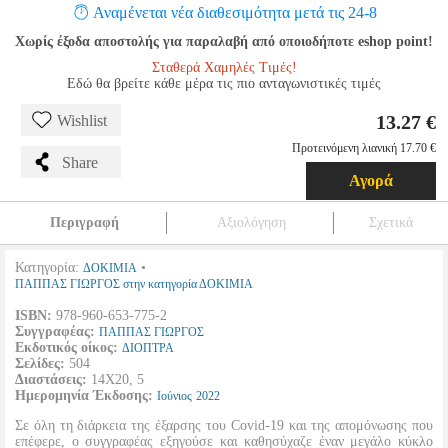
Αναμένεται νέα διαθεσιμότητα μετά τις 24-8
Χωρίς έξοδα αποστολής για παραλαβή από οποιοδήποτε eshop point!
Σταθερά Χαμηλές Τιμές!
Εδώ θα βρείτε κάθε μέρα τις πιο ανταγωνιστικές τιμές
13.27 €
Wishlist
Προτεινόμενη λιανική 17.70 €
Share
Αγορά
Περιγραφή
Αξιολόγηση
Σχετικά
Κατηγορία:
•
ΔΟΚΙΜΙΑ
ΠΑΠΠΑΣ ΓΙΩΡΓΟΣ στην κατηγορία ΔΟΚΙΜΙΑ
ISBN:
978-960-653-775-2
Συγγραφέας:
ΠΑΠΠΑΣ ΓΙΩΡΓΟΣ
Εκδοτικός οίκος:
ΔΙΟΠΤΡΑ
Σελίδες:
504
Διαστάσεις:
14Χ20, 5
Ημερομηνία Έκδοσης:
Ιούνιος
2022
Σε όλη τη διάρκεια της έξαρσης του Covid-19 και της απομόνωσης που
επέφερε, ο συγγραφέας εξηγούσε και καθησύχαζε έναν μεγάλο κύκλο