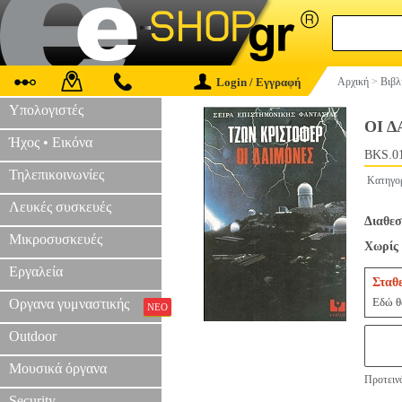
Login / Εγγραφή
Αρχική
>
Βιβλ
Υπολογιστές
ΟΙ 
Ήχος • Εικόνα
BKS.0
Τηλεπικοινωνίες
Κατηγο
Λευκές συσκευές
Διαθεσ
Μικροσυσκευές
Χωρίς 
Εργαλεία
Σταθ
Εδώ θα
Οργανα γυμναστικής
ΝΕΟ
Outdoor
Μουσικά όργανα
Προτεινό
Security