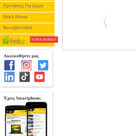
Προτάσεις Για Δώρα
Stock House
Φωτοβολταϊκά
SUPER MARKET
ΟΙ ΔΑΙΜΟΝΕΣ
BKS.0184087
BKS.0
ΦΑΝΤΑΣΙΑ •ΚΡΙΣΤΟΦΕΡ ΤΖΩΝ στην κ
οίκος: ΚΑΚΤΟΣ Μετάφραση: ΚΑΒΒΑΔΙΑ 
τόσο ισχυρή ώστε να θυμούνται την κατα
τη φθαρτή ζωή των δαιμονισμένων. Μέσα
ούτε να ενεργήσουν. Χτίζανε πολιτείες σ