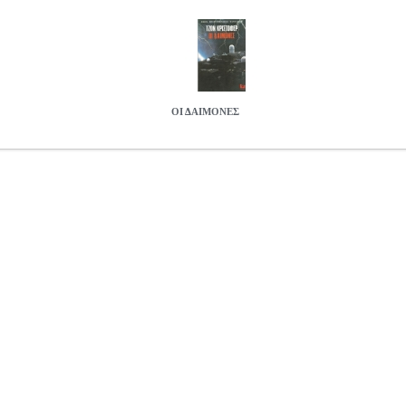
ΟΙ ΔΑΙΜΟΝΕΣ
184087
ΚΡΙΣΤΟΦΕΡ ΤΖΩΝ
ΚΡΙΣΤΟΦΕΡ ΤΖΩΝ
ΕΠΙΣΤΗΜΟΝΙΚΗ
ατηγορία ΕΠΙΣΤΗΜΟΝΙΚΗ ΦΑΝΤΑΣΙΑ ISBN: 978-960-382-340-7
ΤΑΣΩ Σελίδες: 244 Διαστάσεις: 14Χ21 Ημερομηνία Έκδοσης: 1979
γωγή τους. Θα πρέπει να είχαν κάποτε μια ξεχωριστή ζωή, αλλά για 
 απ' αυτούς, όμως, ήταν κυρίαρχοι σ' αυτό τον παγωμένο κόσμο. Χω
τους πάγους, γλιστράγανε με περίεργα πλεούμενα στις μεγάλες απλωσ
και στον κρύο, συννεφιασμένο ουρανό...
ΟΙ ΔΑΙΜΟΝΕΣ
9.44