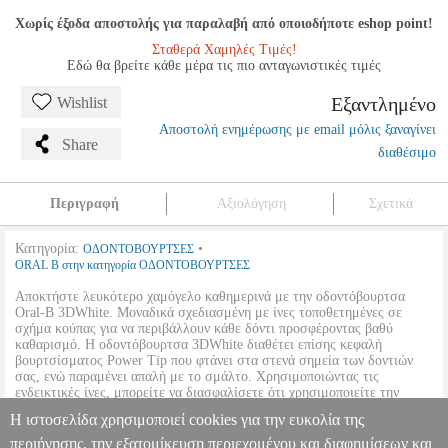
Χωρίς έξοδα αποστολής για παραλαβή από οποιοδήποτε eshop point!
Σταθερά Χαμηλές Τιμές!
Εδώ θα βρείτε κάθε μέρα τις πιο ανταγωνιστικές τιμές
Εξαντλημένο
Wishlist
Αποστολή ενημέρωσης με email μόλις ξαναγίνει
Share
διαθέσιμο
Περιγραφή
Αξιολόγηση
Σχετικά
Κατηγορία:
•
ΟΔΟΝΤΟΒΟΥΡΤΣΕΣ
ORAL B στην κατηγορία ΟΔΟΝΤΟΒΟΥΡΤΣΕΣ
Αποκτήστε λευκότερο χαμόγελο καθημερινά με την οδοντόβουρτσα
Oral-B 3DWhite. Μοναδικά σχεδιασμένη με ίνες τοποθετημένες σε
σχήμα κούπας για να περιβάλλουν κάθε δόντι προσφέροντας βαθύ
καθαρισμό. Η οδοντόβουρτσα 3DWhite διαθέτει επίσης κεφαλή
βουρτσίσματος Power Tip που φτάνει στα στενά σημεία των δοντιών
σας, ενώ παραμένει απαλή με το σμάλτο. Χρησιμοποιώντας τις
ενδεικτικές ίνες, μπορείτε να διασφαλίσετε ότι χρησιμοποιείτε την
οδοντόβουρτσά σας για τόσο χρόνο ώστε να σας χαρίζει τη μέγιστη
Η ιστοσελίδα χρησιμοποιεί cookies για την ευκολία της
αποτελεσματικότητα, ενώ το χαμόγελό σας γίνεται πιο λευκό.
•
OEM:
81776757
περιήγησης, την εξατομίκευση περιεχομένου και διαφημίσεων και