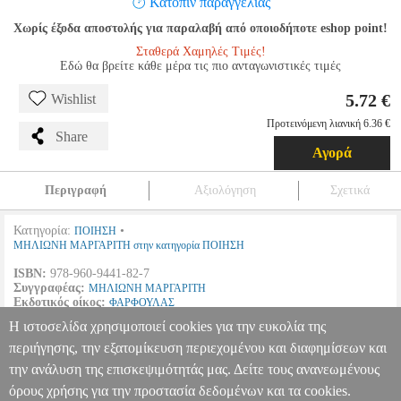
Κατόπιν παραγγελίας
Χωρίς έξοδα αποστολής για παραλαβή από οποιοδήποτε eshop point!
Σταθερά Χαμηλές Τιμές!
Εδώ θα βρείτε κάθε μέρα τις πιο ανταγωνιστικές τιμές
5.72 €
Wishlist
Προτεινόμενη λιανική 6.36 €
Share
Αγορά
Περιγραφή
Αξιολόγηση
Σχετικά
Κατηγορία:
•
ΠΟΙΗΣΗ
ΜΗΛΙΩΝΗ ΜΑΡΓΑΡΙΤΗ στην κατηγορία ΠΟΙΗΣΗ
ISBN:
978-960-9441-82-7
Συγγραφέας:
ΜΗΛΙΩΝΗ ΜΑΡΓΑΡΙΤΗ
Εκδοτικός οίκος:
ΦΑΡΦΟΥΛΑΣ
Σελίδες:
48
Η ιστοσελίδα χρησιμοποιεί cookies για την ευκολία της
Διαστάσεις:
14Χ21
Ημερομηνία Έκδοσης:
Δεκέμβριος
2016
περιήγησης, την εξατομίκευση περιεχομένου και διαφημίσεων και
την ανάλυση της επισκεψιμότητάς μας. Δείτε τους ανανεωμένους
Ο ΖΩΟΛΟΓΙΚΟΣ ΚΗΠΟΣ ΤΟΥ ILE SAINT LOUIS
BKS.0955092
BKS.0955092
ΜΗΛΙΩΝΗ ΜΑΡΓΑΡΙΤΗ
ΜΗΛΙΩΝΗ ΜΑΡΓΑΡΙΤΗ
όρους χρήσης για την προστασία δεδομένων και τα cookies.