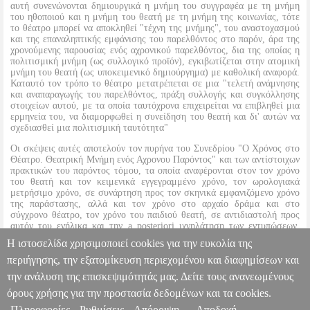
αυτή συνενώνονται δημιουργικά η μνήμη του συγγραφέα με τη μνήμη
του ηθοποιού και η μνήμη του θεατή με τη μνήμη της κοινωνίας, τότε
το θέατρο μπορεί να αποκληθεί "τέχνη της μνήμης", του αναστοχασμού
και της επαναληπτικής εμφάνισης του παρελθόντος στο παρόν, άρα της
χρονούμενης παρουσίας ενός αχρονικού παρελθόντος, δια της οποίας η
πολιτισμική μνήμη (ως συλλογικό προϊόν), εγκιβωτίζεται στην ατομική
μνήμη του θεατή (ως υποκειμενικό δημιούργημα) με καθολική αναφορά.
Καταυτό τον τρόπο το θέατρο μετατρέπεται σε μια "τελετή ανάμνησης
και αναπαραγωγής του παρελθόντος, πράξη συλλογής και συγκόλλησης
στοιχείων αυτού, με τα οποία ταυτόχρονα επιχειρείται να επιβληθεί μια
ερμηνεία του, να διαμορφωθεί η συνείδηση του θεατή και δι' αυτών να
σχεδιασθεί μια πολιτισμική ταυτότητα"
Οι σκέψεις αυτές αποτελούν τον πυρήνα του Συνεδρίου "Ο Χρόνος στο
Θέατρο. Θεατρική Μνήμη ενός Αχρονου Παρόντος" και των αντίστοιχων
πρακτικών του παρόντος τόμου, τα οποία αναφέρονται στον τον χρόνο
του θεατή και τον κειμενικά εγγεγραμμένο χρόνο, τον ωρολογιακά
μετρήσιμο χρόνο, σε συνάρτηση προς τον σκηνικά εμφανιζόμενο χρόνο
της παράστασης, αλλά και τον χρόνο στο αρχαίο δράμα και στο
σύγχρονο θέατρο, τον χρόνο του παιδιού θεατή, σε αντιδιαστολή προς
αυτόν του ενήλικα και την a posteriori ιχνηλάτηση των εντυπώσεων,
αναμνήσεων και βιωμάτων που προκαλούνται από τη συμμετοχή της
Η ιστοσελίδα χρησιμοποιεί cookies για την ευκολία της
θεώσας συνείδησης στο σκηνικά προσφερόμενο θέαμα.
περιήγησης, την εξατομίκευση περιεχομένου και διαφημίσεων και
την ανάλυση της επισκεψιμότητάς μας. Δείτε τους ανανεωμένους
Ο ΧΡΟΝΟΣ ΣΤΟ ΘΕΑΤΡΟ
BKS.0074762
BKS.0074762
ΣΥΛΛΟΓΙΚΟ ΕΡΓΟ
ΣΥΛΛΟΓΙΚΟ ΕΡΓΟ
ΘΕΑΤΡΟ
Κατηγορία:
όρους χρήσης για την προστασία δεδομένων και τα cookies.
ΘΕΑΤΡΟ •ΣΥΛΛΟΓΙΚΟ ΕΡΓΟ στην κατηγορία ΘΕΑΤΡΟ ISBN:
Πληροφορίες
Ρυθμίσεις
Απόρριψη
Αποδοχή