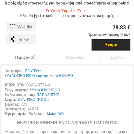
Χωρίς έξοδα αποστολής για παραλαβή από οποιοδήποτε eshop point!
Σταθερά Χαμηλές Τιμές!
Εδώ θα βρείτε κάθε μέρα τις πιο ανταγωνιστικές τιμές
28.83 €
Wishlist
Προτεινόμενη λιανική 36.04 €
Share
Αγορά
Περιγραφή
Αξιολόγηση
Σχετικά
Κατηγορία:
•
ΘΕΑΤΡΟ
ΣΥΛΛΟΓΙΚΟ ΕΡΓΟ στην κατηγορία ΘΕΑΤΡΟ
ISBN:
978-960-02-3721-4
Συγγραφέας:
ΣΥΛΛΟΓΙΚΟ ΕΡΓΟ
Εκδοτικός οίκος:
ΠΑΠΑΖΗΣΗΣ
Σειρά:
ΘΕΑΤΡΙΚΟΙ ΤΟΠΟΙ
Σελίδες:
724
Διαστάσεις:
14Χ21
Ημερομηνία Έκδοσης:
Μάιος
2021
ΘΕΑΤΡΙΚΗ ΜΝΗΜΗ ΕΝΟΣ ΑΧΡΟΝΟΥ ΠΑΡΟΝΤΟΣ
Αν ως παράσταση θεωρήσουμε την "ποιητική της μνημοσύνης", αφού σ'