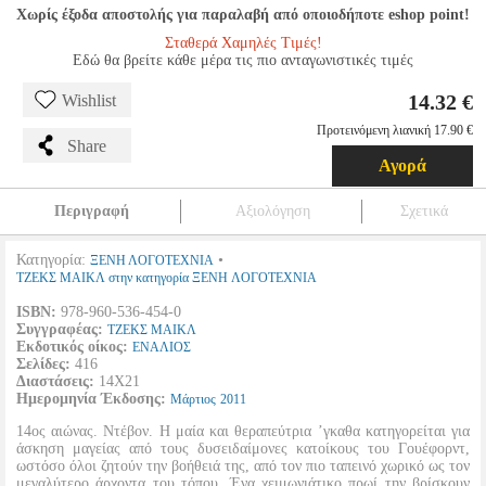
Χωρίς έξοδα αποστολής για παραλαβή από οποιοδήποτε eshop point!
Σταθερά Χαμηλές Τιμές!
Εδώ θα βρείτε κάθε μέρα τις πιο ανταγωνιστικές τιμές
14.32 €
Wishlist
Προτεινόμενη λιανική 17.90 €
Share
Αγορά
Περιγραφή
Αξιολόγηση
Σχετικά
Κατηγορία:
•
ΞΕΝΗ ΛΟΓΟΤΕΧΝΙΑ
ΤΖΕΚΣ ΜΑΙΚΛ στην κατηγορία ΞΕΝΗ ΛΟΓΟΤΕΧΝΙΑ
ISBN:
978-960-536-454-0
Συγγραφέας:
ΤΖΕΚΣ ΜΑΙΚΛ
Εκδοτικός οίκος:
ΕΝΑΛΙΟΣ
Σελίδες:
416
Διαστάσεις:
14Χ21
Ημερομηνία Έκδοσης:
Μάρτιος
2011
14ος αιώνας. Ντέβον. Η μαία και θεραπεύτρια ’γκαθα κατηγορείται για
άσκηση μαγείας από τους δυσειδαίμονες κατοίκους του Γουέφορντ,
ωστόσο όλοι ζητούν την βοήθειά της, από τον πιο ταπεινό χωρικό ως τον
μεγαλύτερο άρχοντα του τόπου. Ένα χειμωνιάτικο πρωί την βρίσκουν