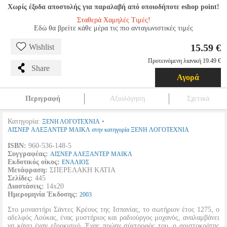
Χωρίς έξοδα αποστολής για παραλαβή από οποιοδήποτε eshop point!
Σταθερά Χαμηλές Τιμές!
Εδώ θα βρείτε κάθε μέρα τις πιο ανταγωνιστικές τιμές
15.59 €
Wishlist
Προτεινόμενη λιανική 19.49 €
Share
Αγορά
Περιγραφή
Αξιολόγηση
Σχετικά
Κατηγορία:
•
ΞΕΝΗ ΛΟΓΟΤΕΧΝΙΑ
ΑΙΣΝΕΡ ΑΛΕΞΑΝΤΕΡ ΜΑΙΚΛ στην κατηγορία ΞΕΝΗ ΛΟΓΟΤΕΧΝΙΑ
ISBN:
960-536-148-5
Συγγραφέας:
ΑΙΣΝΕΡ ΑΛΕΞΑΝΤΕΡ ΜΑΙΚΛ
Εκδοτικός οίκος:
ΕΝΑΛΙΟΣ
Μετάφραση:
ΣΠΕΡΕΛΑΚΗ ΚΑΤΙΑ
Σελίδες:
445
Διαστάσεις:
14x20
Ημερομηνία Έκδοσης:
2003
Στο μοναστήρι Σάντες Κρέους της Ισπανίας, το σωτήριον έτος 1275, ο
αδελφός Λούκας, ένας μυστήριος και ραδιούργος μοχανός, αναλαμβάνει
να κάνει έναν εξορκισμό. Ένας πρώην σύντροφός του, ο αριστοκράτης