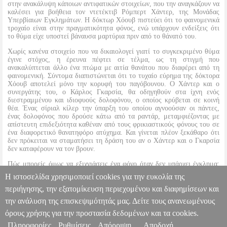
στην ανακάλυψη κάποιων αντιφατικών στοιχείων, που την αναγκάζουν να
καλέσει για βοήθεια τον ντετέκτιβ Ρόμπερτ Χάντερ, της Μονάδας
Υπερβίαιων Εγκλημάτων. Η δόκτωρ Χόουβ πιστεύει ότι το φαινομενικά
τροχαίο είναι στην πραγματικότητα φόνος, ενώ υπάρχουν ενδείξεις ότι
το θύμα είχε υποστεί βάναυσα μαρτύρια πριν από το θάνατό του.
Χωρίς κανένα στοιχείο που να δικαιολογεί γιατί το συγκεκριμένο θύμα
έγινε στόχος, η έρευνα πέφτει σε τέλμα, ως τη στιγμή που
ανακαλύπτεται άλλο ένα πτώμα με αιτία θανάτου που διαφέρει από τη
φαινομενική. Σύντομα διαπιστώνεται ότι το τυχαίο εύρημα της δόκτορα
Χόουβ αποτελεί μόνο την κορυφή του παγόβουνου. Ο Χάντερ και ο
συνεργάτης του, ο Κάρλος Γκαρσία, θα οδηγηθούν στα ίχνη ενός
διεστραμμένου και ιδιοφυούς δολοφόνου, ο οποίος κρύβεται σε κοινή
θέα. Ένας σίριαλ κίλερ την ύπαρξη του οποίου αγνοούσαν οι πάντες,
ένας δολοφόνος που δρούσε κάτω από τα ραντάρ, μεταμφιέζοντας με
απίστευτη επιδεξιότητα καθέναν από τους φρικιαστικούς φόνους του σε
ένα διαφορετικό θανατηφόρο ατύχημα. Και γίνεται πλέον ξεκάθαρο ότι
δεν πρόκειται να σταματήσει τη δράση του αν ο Χάντερ και ο Γκαρσία
δεν καταφέρουν να τον βρουν.
Πώς μπορείς όμως να εξιχνιάσεις ένα φόνο όταν δεν υπάρχει έγκλημα;
Πώς να πιάσεις έναν σίριαλ κίλερ που δεν έχει αφήσει πίσω του καμία
Η ιστοσελίδα χρησιμοποιεί cookies για την ευκολία της
σκηνή εγκλήματος; Πώς να σταματήσεις ένα δολοφόνο-φάντασμα;
περιήγησης, την εξατομίκευση περιεχομένου και διαφημίσεων και
την ανάλυση της επισκεψιμότητάς μας. Δείτε τους ανανεωμένους
Ο ΠΑΡΑΤΗΡΗΤΗΣ ΤΟΥ ΘΑΝΑΤΟΥ
BKS.0005086
BKS.0005086
CARTER CHRIS
CARTER CHRIS
ΞΕΝΗ ΛΟΓΟΤΕΧΝΙΑ
όρους χρήσης για την προστασία δεδομένων και τα cookies.
Κατηγορία: ΞΕΝΗ ΛΟΓΟΤΕΧΝΙΑ
Πληροφορίες
Ρυθμίσεις
Απόρριψη
Αποδοχή