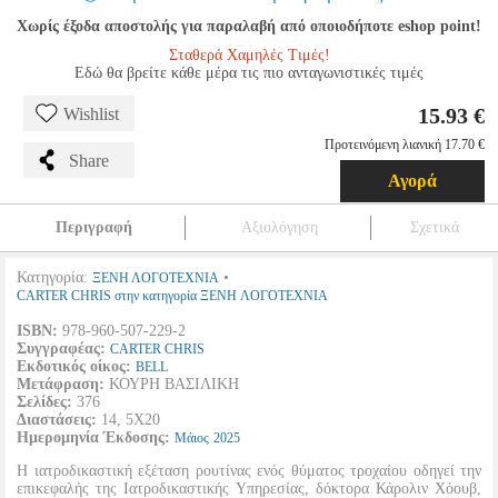
Χωρίς έξοδα αποστολής για παραλαβή από οποιοδήποτε eshop point!
Σταθερά Χαμηλές Τιμές!
Εδώ θα βρείτε κάθε μέρα τις πιο ανταγωνιστικές τιμές
15.93 €
Wishlist
Προτεινόμενη λιανική 17.70 €
Share
Αγορά
Περιγραφή
Αξιολόγηση
Σχετικά
Κατηγορία:
•
ΞΕΝΗ ΛΟΓΟΤΕΧΝΙΑ
CARTER CHRIS στην κατηγορία ΞΕΝΗ ΛΟΓΟΤΕΧΝΙΑ
ISBN:
978-960-507-229-2
Συγγραφέας:
CARTER CHRIS
Εκδοτικός οίκος:
BELL
Μετάφραση:
ΚΟΥΡΗ ΒΑΣΙΛΙΚΗ
Σελίδες:
376
Διαστάσεις:
14, 5Χ20
Ημερομηνία Έκδοσης:
Μάιος
2025
Η ιατροδικαστική εξέταση ρουτίνας ενός θύματος τροχαίου οδηγεί την
επικεφαλής της Ιατροδικαστικής Υπηρεσίας, δόκτορα Κάρολιν Χόουβ,