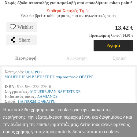
Χωρίς έξοδα αποστολής για παραλαβή από οποιοδήποτε eshop point!
Σταθερά Χαμηλές Τιμές!
Εδώ θα βρείτε κάθε μέρα τις πιο ανταγωνιστικές τιμές
13.42 €
Wishlist
Προτεινόμενη λιανική 14.91 €
Share
Αγορά
Περιγραφή
Αξιολόγηση
Σχετικά
Κατηγορία:
•
ΘΕΑΤΡΟ
MOLIERE JEAN BAPTISTE DE στην κατηγορία ΘΕΑΤΡΟ
ISBN:
978-960-228-236-6
Συγγραφέας:
MOLIERE JEAN BAPTISTE DE
Εκδοτικός οίκος:
ΔΑΜΙΑΝΟΣ
Σειρά:
ΠΑΓΚΟΣΜΙΟ ΘΕΑΤΡΟ
Σελίδες:
136
Η ιστοσελίδα χρησιμοποιεί cookies για την ευκολία της
Διαστάσεις:
14Χ21
Ημερομηνία Έκδοσης:
2006
περιήγησης, την εξατομίκευση περιεχομένου και διαφημίσεων και
την ανάλυση της επισκεψιμότητάς μας. Δείτε τους ανανεωμένους
Ο ΜΙΣΑΝΘΡΩΠΟΣ
BKS.0595046
BKS.0595046
MOLIERE JEAN
BAPTISTE DE
MOLIERE JEAN BAPTISTE DE
ΘΕΑΤΡΟ
όρους χρήσης για την προστασία δεδομένων και τα cookies.
Κατηγορία: ΘΕΑΤΡΟ