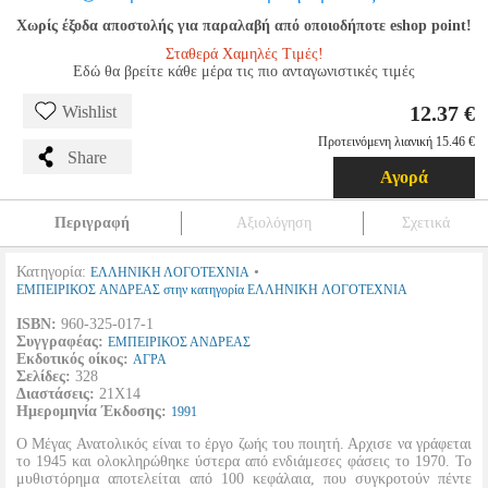
Χωρίς έξοδα αποστολής για παραλαβή από οποιοδήποτε eshop point!
Σταθερά Χαμηλές Τιμές!
Εδώ θα βρείτε κάθε μέρα τις πιο ανταγωνιστικές τιμές
12.37 €
Wishlist
Προτεινόμενη λιανική 15.46 €
Share
Αγορά
Περιγραφή
Αξιολόγηση
Σχετικά
Κατηγορία:
•
ΕΛΛΗΝΙΚΗ ΛΟΓΟΤΕΧΝΙΑ
ΕΜΠΕΙΡΙΚΟΣ ΑΝΔΡΕΑΣ στην κατηγορία ΕΛΛΗΝΙΚΗ ΛΟΓΟΤΕΧΝΙΑ
ISBN:
960-325-017-1
Συγγραφέας:
ΕΜΠΕΙΡΙΚΟΣ ΑΝΔΡΕΑΣ
Εκδοτικός οίκος:
ΑΓΡΑ
Σελίδες:
328
Διαστάσεις:
21Χ14
Ημερομηνία Έκδοσης:
1991
Ο Μέγας Ανατολικός είναι το έργο ζωής του ποιητή. Αρχισε να γράφεται
το 1945 και ολοκληρώθηκε ύστερα από ενδιάμεσες φάσεις το 1970. Το
μυθιστόρημα αποτελείται από 100 κεφάλαια, που συγκροτούν πέντε