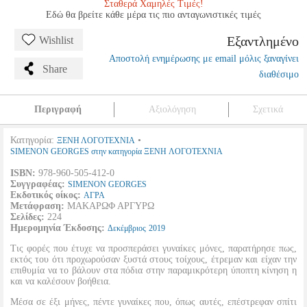
Σταθερά Χαμηλές Τιμές!
Εδώ θα βρείτε κάθε μέρα τις πιο ανταγωνιστικές τιμές
Εξαντλημένο
Wishlist
Αποστολή ενημέρωσης με email μόλις ξαναγίνει
Share
διαθέσιμο
Περιγραφή
Αξιολόγηση
Σχετικά
Κατηγορία:
•
ΞΕΝΗ ΛΟΓΟΤΕΧΝΙΑ
SIMENON GEORGES στην κατηγορία ΞΕΝΗ ΛΟΓΟΤΕΧΝΙΑ
ISBN:
978-960-505-412-0
Συγγραφέας:
SIMENON GEORGES
Εκδοτικός οίκος:
ΑΓΡΑ
Μετάφραση:
ΜΑΚΑΡΩΦ ΑΡΓΥΡΩ
Σελίδες:
224
Ημερομηνία Έκδοσης:
Δεκέμβριος
2019
Τις φορές που έτυχε να προσπεράσει γυναίκες μόνες, παρατήρησε πως,
εκτός του ότι προχωρούσαν ξυστά στους τοίχους, έτρεμαν και είχαν την
επιθυμία να το βάλουν στα πόδια στην παραμικρότερη ύποπτη κίνηση η
και να καλέσουν βοήθεια.
Μέσα σε έξι μήνες, πέντε γυναίκες που, όπως αυτές, επέστρεφαν σπίτι