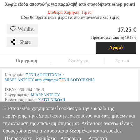
Χωρίς έξοδα αποστολής για παραλαβή από οποιοδήποτε eshop point!
Σταθερά Χαμηλές Τιμές!
Εδώ θα βρείτε κάθε μέρα τις πιο ανταγωνιστικές τιμές
17.25 €
Wishlist
Προτεινόμενη λιανική 19.17 €
Share
Αγορά
Περιγραφή
Αξιολόγηση
Σχετικά
Κατηγορία:
•
ΞΕΝΗ ΛΟΓΟΤΕΧΝΙΑ
ΜΙΛΕΡ ΑΝΤΡΙΟΥ στην κατηγορία ΞΕΝΗ ΛΟΓΟΤΕΧΝΙΑ
ISBN:
960-264-136-3
Συγγραφέας:
ΜΙΛΕΡ ΑΝΤΡΙΟΥ
Εκδοτικός οίκος:
ΧΑΤΖΗΝΙΚΟΛΗ
Μετάφραση:
ΚΙΡΚΗΣ ΤΑΚΗΣ
Η ιστοσελίδα χρησιμοποιεί cookies για την ευκολία της
Σελίδες:
365
Ημερομηνία Έκδοσης:
1999
περιήγησης, την εξατομίκευση περιεχομένου και διαφημίσεων και
την ανάλυση της επισκεψιμότητάς μας. Δείτε τους ανανεωμένους
Ο ΛΥΤΡΩΤΗΣ ΠΟΝΟΣ
BKS.0035032
BKS.0035032
ΜΙΛΕΡ
ΑΝΤΡΙΟΥ
ΜΙΛΕΡ ΑΝΤΡΙΟΥ
ΞΕΝΗ ΛΟΓΟΤΕΧΝΙΑ
Κατηγορία:
όρους χρήσης για την προστασία δεδομένων και τα cookies.
ΞΕΝΗ ΛΟΓΟΤΕΧΝΙΑ •ΜΙΛΕΡ ΑΝΤΡΙΟΥ στην κατηγορία
Πληροφορίες
Ρυθμίσεις
Απόρριψη
Αποδοχή