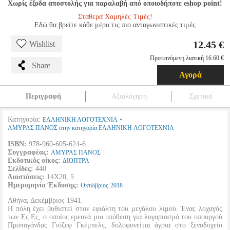
Χωρίς έξοδα αποστολής για παραλαβή από οποιοδήποτε eshop point!
Σταθερά Χαμηλές Τιμές!
Εδώ θα βρείτε κάθε μέρα τις πιο ανταγωνιστικές τιμές
12.45 €
Wishlist
Προτεινόμενη λιανική 16.60 €
Share
Αγορά
Περιγραφή
Αξιολόγηση
Σχετικά
Κατηγορία:
•
ΕΛΛΗΝΙΚΗ ΛΟΓΟΤΕΧΝΙΑ
ΑΜΥΡΑΣ ΠΑΝΟΣ στην κατηγορία ΕΛΛΗΝΙΚΗ ΛΟΓΟΤΕΧΝΙΑ
ISBN:
978-960-605-624-6
Συγγραφέας:
ΑΜΥΡΑΣ ΠΑΝΟΣ
Εκδοτικός οίκος:
ΔΙΟΠΤΡΑ
Σελίδες:
440
Διαστάσεις:
14Χ20, 5
Ημερομηνία Έκδοσης:
Οκτώβριος
2018
Αθήνα, Δεκέμβριος 1941.
Η πόλη έχει βυθιστεί στον εφιάλτη του μεγάλου λιμού. Ένας λοχαγός
των Ες Ες, ο οποίος ερευνά μια υπόθεση για λογαριασμό του υπουργού
Προπαγάνδας Γιόζεφ Γκέμπελς, δολοφονείται άγρια στο ξενοδοχείο