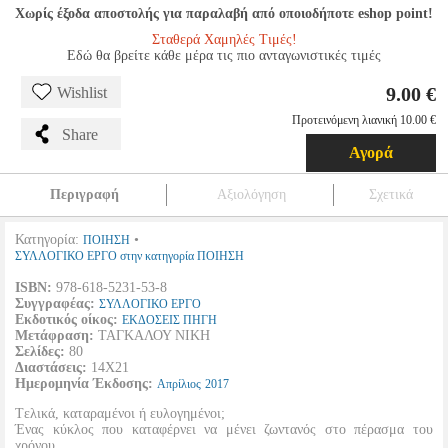
Χωρίς έξοδα αποστολής για παραλαβή από οποιοδήποτε eshop point!
Σταθερά Χαμηλές Τιμές!
Εδώ θα βρείτε κάθε μέρα τις πιο ανταγωνιστικές τιμές
9.00 €
Wishlist
Προτεινόμενη λιανική 10.00 €
Share
Αγορά
Περιγραφή
Αξιολόγηση
Σχετικά
Κατηγορία:
•
ΠΟΙΗΣΗ
ΣΥΛΛΟΓΙΚΟ ΕΡΓΟ στην κατηγορία ΠΟΙΗΣΗ
ISBN:
978-618-5231-53-8
Συγγραφέας:
ΣΥΛΛΟΓΙΚΟ ΕΡΓΟ
Εκδοτικός οίκος:
ΕΚΔΟΣΕΙΣ ΠΗΓΗ
Μετάφραση:
ΤΑΓΚΑΛΟΥ ΝΙΚΗ
Σελίδες:
80
Διαστάσεις:
14Χ21
Ημερομηνία Έκδοσης:
Απρίλιος
2017
Tελικά, καταραμένοι ή ευλογημένοι;
Ένας κύκλος που καταφέρνει να μένει ζωντανός στο πέρασμα του
χρόνου.