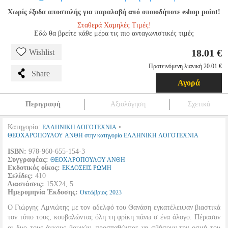
Χωρίς έξοδα αποστολής για παραλαβή από οποιοδήποτε eshop point!
Σταθερά Χαμηλές Τιμές!
Εδώ θα βρείτε κάθε μέρα τις πιο ανταγωνιστικές τιμές
18.01 €
Wishlist
Προτεινόμενη λιανική 20.01 €
Share
Αγορά
Περιγραφή
Αξιολόγηση
Σχετικά
Κατηγορία:
•
ΕΛΛΗΝΙΚΗ ΛΟΓΟΤΕΧΝΙΑ
ΘΕΟΧΑΡΟΠΟΥΛΟΥ ΑΝΘΗ στην κατηγορία ΕΛΛΗΝΙΚΗ ΛΟΓΟΤΕΧΝΙΑ
ISBN:
978-960-655-154-3
Συγγραφέας:
ΘΕΟΧΑΡΟΠΟΥΛΟΥ ΑΝΘΗ
Εκδοτικός οίκος:
ΕΚΔΟΣΕΙΣ ΡΩΜΗ
Σελίδες:
410
Διαστάσεις:
15Χ24, 5
Ημερομηνία Έκδοσης:
Οκτώβριος
2023
Ο Γιώργης Αμνιώτης με τον αδελφό του Θανάση εγκατέλειψαν βιαστικά
τον τόπο τους, κουβαλώντας όλη τη φρίκη πάνω σ ένα άλογο. Πέρασαν
οι δυο τους όγκους βουνών, προσπαθώντας να σβήσουν την οσμή του