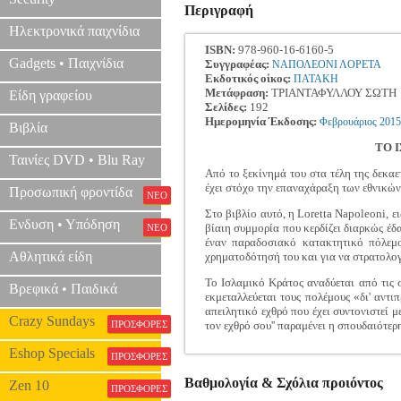
Περιγραφή
Ηλεκτρονικά παιχνίδια
ISBN:
978-960-16-6160-5
Gadgets • Παιχνίδια
Συγγραφέας:
ΝΑΠΟΛΕΟΝΙ ΛΟΡΕΤΑ
Εκδοτικός οίκος:
ΠΑΤΑΚΗ
Μετάφραση:
ΤΡΙΑΝΤΑΦΥΛΛΟΥ ΣΩΤΗ
Είδη γραφείου
Σελίδες:
192
Ημερομηνία Έκδοσης:
Φεβρουάριος
2015
Βιβλία
ΤΟ 
Ταινίες DVD • Blu Ray
Από το ξεκίνημά του στα τέλη της δεκαετ
έχει στόχο την επαναχάραξη των εθνικών
Προσωπική φροντίδα
ΝΕΟ
Στο βιβλίο αυτό, η Loretta Napoleoni, 
Ενδυση • Υπόδηση
βίαιη συμμορία που κερδίζει διαρκώς έδ
ΝΕΟ
έναν παραδοσιακό κατακτητικό πόλεμο
Αθλητικά είδη
χρηματοδότησή του και για να στρατολογ
Το Ισλαμικό Κράτος αναδύεται από τις 
Βρεφικά • Παιδικά
εκμεταλλεύεται τους πολέμους «δι' αντ
απειλητικό εχθρό που έχει συντονιστεί 
Crazy Sundays
ΠΡΟΣΦΟΡΕΣ
τον εχθρό σου'' παραμένει η σπουδαιότε
Eshop Specials
ΠΡΟΣΦΟΡΕΣ
Βαθμολογία & Σχόλια προιόντος
Zen 10
ΠΡΟΣΦΟΡΕΣ