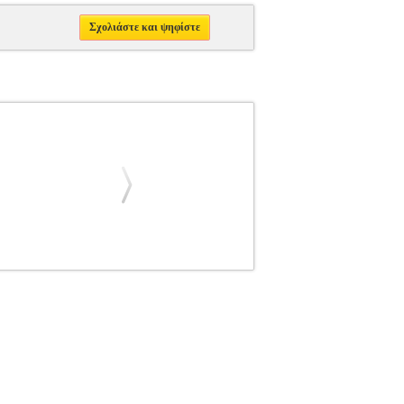
Σχολιάστε και ψηφίστε
ΟΡΕΤΑ
ΠΟΛΙΤΙΚΗ
Κατηγορία: ΠΟΛΙΤΙΚΗ
ΕΟΝΙ ΛΟΡΕΤΑ Εκδοτικός οίκος: ΠΑΤΑΚΗ
ΙΣΛΑΜΙΚΟ ΚΡΑΤΟΣ ΚΑΙ ΟΙ ΓΕΩΠΟΛΙΤΙΚΕΣ
κό Κράτος (γνωστό και ως ISIS, ISIL, Αλ
 συνόρων στη Μέση Ανατολή και την επιβολή του
ρατίας, μας οδηγεί πέρα από τους τίτλους των
αι αναλύει το πώς η φανατική αυτή ισλαμική
ητικό πόλεμο με σκοπό τη δημιουργία ενός