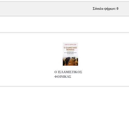
Σύνολο ψήφων: 0
Ο ΙΣΛΑΜΙΣΤΙΚΟΣ
ΦΟΙΝΙΚΑΣ
.0176455
BKS.0176455
ΝΑΠΟΛΕΟΝΙ ΛΟΡΕΤΑ
ΝΑΠΟΛΕΟΝΙ Λ
ρία ΠΟΛΙΤΙΚΗ ISBN: 978-960-16-6160-5 Συγγραφέας: ΝΑΠΟΛ
 Σελίδες: 192 Ημερομηνία Έκδοσης: Φεβρουάριος 2015 ΤΟ 
ό το ξεκίνημά του στα τέλη της δεκαετίας του 1990, το Ισλαμι
ε κολοσσιαίο εγχείρημα που έχει στόχο την επαναχάραξη των εθνικών
η. Στο βιβλίο αυτό, η Loretta Napoleoni, ειδήμων σε ζητήματα τρομοκ
ικό Κράτος σαν μια βίαιη συμμορία που κερδίζει διαρκώς έδαφος - κ
μοντέλο οικοδόμησης έθνους. Κηρύσσοντας έναν παραδοσιακό κατακτ