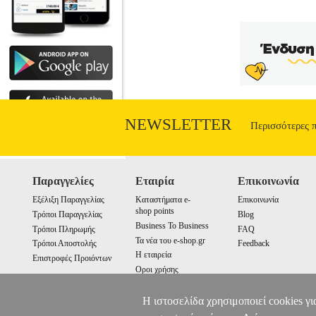
χαλιφάτου στον 21ο αιώνα, το Ισλαμι
αξιοποιεί τους τοπικούς πληθυσμούς γ
τζιχαντιστικών εγχειρημάτων και επιδε
την τακτική του κράτους εν κράτει. Δεν 
νεωτερικότητα της παγκόσμιας αταξίας.
σπουδαιότερ
NEWSLETTER
Περισσότερες 
Παραγγελίες
Εταιρία
Επικοινωνία
Εξέλιξη Παραγγελίας
Καταστήματα e-
Επικοινωνία
shop points
Τρόποι Παραγγελίας
Blog
Business To Business
Τρόποι Πληρωμής
FAQ
Τα νέα του e-shop.gr
Τρόποι Αποστολής
Feedback
Η εταιρεία
Επιστροφές Προιόντων
Οροι χρήσης
Cookies
Η ιστοσελίδα χρησιμοποιεί cookies γι