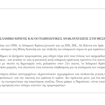
ΙΣΛΑΜΙΚΟ ΚΡΑΤΟΣ ΚΑΙ ΟΙ ΓΕΩΠΟΛΙΤΙΚΕΣ ΑΝΑΚΑΤΑΤΑΞΕΙΣ ΣΤΗ ΜΕΣ
ίας του 1990, το Ισλαμικό Κράτος (γνωστό και ως ISIS, ISIL, Αλ Κάιντα στο Ιράκ κ
 συνόρων στη Μέση Ανατολή και την επιβολή του ισλαμικού νόμου σε μια τεράστια 
ειδήμων σε ζητήματα τρομοκρατίας, μας οδηγεί πέρα από τους τίτλους των εφημερίδ
αφος - και αναλύει το πώς η φανατική αυτή ισλαμική οργάνωση προτείνει ένα και
 με σκοπό τη δημιουργία ενός χαλιφάτου στον 21ο αιώνα, το Ισλαμικό Κράτος
ήσει μαχητές, ενώ αξιοποιεί τους τοπικούς πληθυσμούς για τη στελέχωση των υπηρεσ
στάχτες άλλων αποτυχημένων τζιχαντιστικών εγχειρημάτων και επιδεικνύει γνώση
ιπροσώπων» και την τακτική του κράτους εν κράτει. Δεν πρόκειται μόνο για ένα α
με τη νεωτερικότητα της παγκόσμιας αταξίας. Όπως γράφει η Napoleoni, «είναι επικ
ρη προτροπή στον πόλεμο εναντίον της τρομοκρατίας».