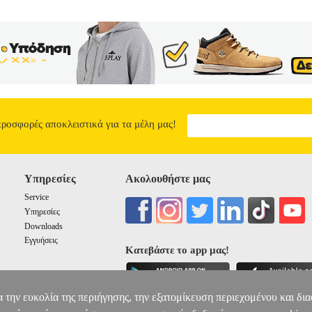
κό Κράτος χρησιμοποιεί σύγχρονες τεχνολογίες για τη χρηματοδότησή
ια τη στελέχωση των υπηρεσιών που θεσπίζει. Το Ισλαμικό Κράτος α
ικνύει γνώση της περίπλοκης κατάστασης στη Μέση Ανατολή: εκμεταλ
πρόκειται μόνο για ένα ακόμα τρομοκρατικό δίκτυο, αλλά για έναν άκρ
 Όπως γράφει η Napoleoni, «είναι επικίνδυνο να αγνοούμε αυτά τα δεδ
η προτροπή στον πόλεμο εναντίον της τρομοκρατίας».
Ο ΙΣΛΑΜΙΣΤ
6.72
προσφορές αποκλειστικά για τα μέλη μας!
Υπηρεσίες
Ακολουθήστε μας
Service
Υπηρεσίες
Downloads
Εγγυήσεις
Κατεβάστε το app μας!
α την ευκολία της περιήγησης, την εξατομίκευση περιεχομένου και δι