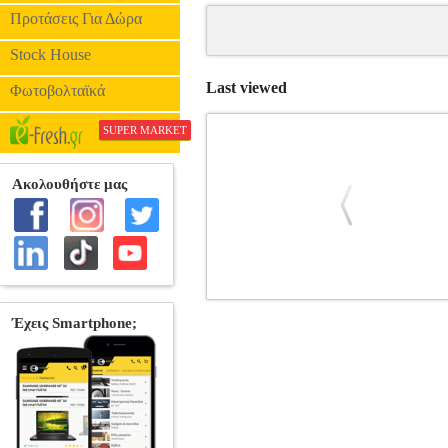
Προτάσεις Για Δώρα
Stock House
Last viewed
Φωτοβολταϊκά
SUPER MARKET
Ο ΙΣΛΑΜΙΣΤΙΚΟΣ ΦΟΙΝΙΚΑΣ
BKS
•ΝΑΠΟΛΕΟΝΙ ΛΟΡΕΤΑ στην κατηγο
Μετάφραση: ΤΡΙΑΝΤΑΦΥΛΛΟΥ ΣΩΤΗ
ΑΝΑΚΑΤΑΤΑΞΕΙΣ ΣΤΗ ΜΕΣΗ ΑΝΑΤΟΛΗ Απ
Κάιντα στο Ιράκ κ.ά.) έχει εξελιχτεί σ
ισλαμικού νόμου σε μια τεράστια έκτασ
εφημερίδων που παρουσιάζουν το Ισλαμ
οργάνωση προτείνει ένα καινούριο 