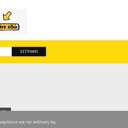
 του και για να στρατολογήσει μαχητές, ενώ
ναδύεται από τις στάχτες άλλων αποτυχημένων
λεύεται τους πολέμους «δι' αντιπροσώπων» και
ως απειλητικό εχθρό που έχει συντονιστεί με τη
ομένα. Το ''Μάθε τον εχθρό σου'' παραμένει η
ΙΚΟΣ ΦΟΙΝΙΚΑΣ
αφημίσεων και την ανάλυση της