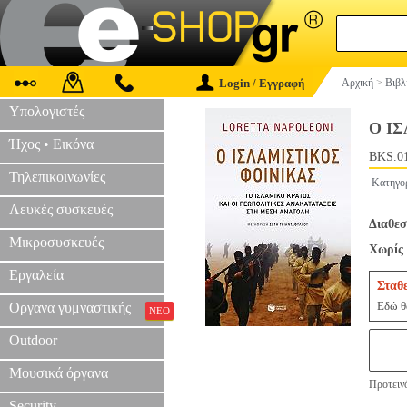
Login / Εγγραφή
Αρχική
>
Βιβλ
Υπολογιστές
Ο Ι
Ήχος • Εικόνα
BKS.0
Τηλεπικοινωνίες
Κατηγο
Λευκές συσκευές
Διαθεσ
Μικροσυσκευές
Χωρίς 
Εργαλεία
Σταθ
Εδώ θα
Οργανα γυμναστικής
ΝΕΟ
Outdoor
Μουσικά όργανα
Προτεινό
Security