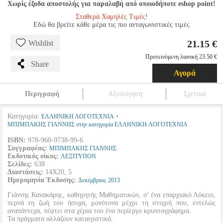
Χωρίς έξοδα αποστολής για παραλαβή από οποιοδήποτε eshop point!
Σταθερά Χαμηλές Τιμές!
Εδώ θα βρείτε κάθε μέρα τις πιο ανταγωνιστικές τιμές
21.15 €
Wishlist
Προτεινόμενη λιανική 23.50 €
Share
Αγορά
Περιγραφή
Αξιολόγηση
Σχετικά
Κατηγορία:
•
ΕΛΛΗΝΙΚΗ ΛΟΓΟΤΕΧΝΙΑ
ΜΠΙΜΠΑΚΗΣ ΓΙΑΝΝΗΣ στην κατηγορία ΕΛΛΗΝΙΚΗ ΛΟΓΟΤΕΧΝΙΑ
ISBN:
978-960-9738-99-6
Συγγραφέας:
ΜΠΙΜΠΑΚΗΣ ΓΙΑΝΝΗΣ
Εκδοτικός οίκος:
ΛΕΞΙΤΥΠΟΝ
Σελίδες:
638
Διαστάσεις:
14Χ20, 5
Ημερομηνία Έκδοσης:
Δεκέμβριος
2013
Γιάννης Κανακάρης, καθηγητής Μαθηματικών, σ' ένα επαρχιακό Λύκειο,
περνά τη ζωή του ήσυχα, μονότονα μέχρι τη στιγμή που, εντελώς
αναπάντεχα, πέφτει στα χέρια του ένα περίεργο κρυπτογράφημα.
Τα πράγματα αλλάζουν καταιγιστικά.