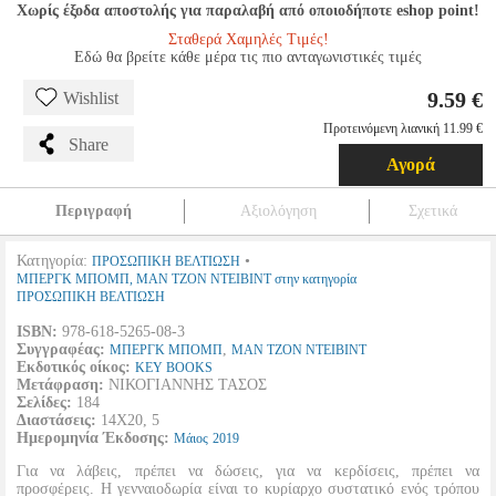
Χωρίς έξοδα αποστολής για παραλαβή από οποιοδήποτε eshop point!
Σταθερά Χαμηλές Τιμές!
Εδώ θα βρείτε κάθε μέρα τις πιο ανταγωνιστικές τιμές
9.59 €
Wishlist
Προτεινόμενη λιανική 11.99 €
Share
Αγορά
Περιγραφή
Αξιολόγηση
Σχετικά
Κατηγορία:
•
ΠΡΟΣΩΠΙΚΗ ΒΕΛΤΙΩΣΗ
ΜΠΕΡΓΚ ΜΠΟΜΠ, ΜΑΝ ΤΖΟΝ ΝΤΕΙΒΙΝΤ στην κατηγορία
ΠΡΟΣΩΠΙΚΗ ΒΕΛΤΙΩΣΗ
ISBN:
978-618-5265-08-3
Συγγραφέας:
,
ΜΠΕΡΓΚ ΜΠΟΜΠ
ΜΑΝ ΤΖΟΝ ΝΤΕΙΒΙΝΤ
Εκδοτικός οίκος:
KEY BOOKS
Μετάφραση:
ΝΙΚΟΓΙΑΝΝΗΣ ΤΑΣΟΣ
Σελίδες:
184
Διαστάσεις:
14Χ20, 5
Ημερομηνία Έκδοσης:
Μάιος
2019
Για να λάβεις, πρέπει να δώσεις, για να κερδίσεις, πρέπει να
προσφέρεις. Η γενναιοδωρία είναι το κυρίαρχο συστατικό ενός τρόπου