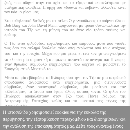
ζωής που οδηγεί στην επιτυχία και τα εξαιρετικά αποτελέσματα με
μαθηματική ακρίβεια. Η αρχή του «δούναι και λαβείν», άλλωστε, κινεί
τον κόσμο γύρω μας.
Στο καθηλωτικό διεθνές μπεστ σέλερ Ο γενναιόδωρος τα παίρνει όλα οι
Bob Burg και John David Mann αφηγούνται με τρόπο συναρπαστικό την
ιστορία του Τζο και τη μύησή του σε έναν νέο τρόπο σκέψης και
δράσης.
Ο Τζο είναι φιλόδοξος, εργασιομανής και επίμονος, μόνο που νιώθει
πως όσο πιο σκληρά δουλεύει τόσο απομακρύνεται από τους στόχους
του  και την ευτυχία. Μέχρι που μια μέρα, κι ενώ κυνηγά απεγνωσμένα
να κλείσει μία σημαντική συμφωνία, συναντά τον αινιγματικό Πίνδαρο,
έναν θρυλικό σύμβουλο επιχειρήσεων που δέχεται να μοιραστεί το
Επαγγελματικό Μυστικό του.
Μέσα σε μία εβδομάδα, ο Πίνδαρος συστήνει τον Τζο σε μια σειρά από
σπουδαίους ανθρώπους: έναν επιχειρηματία, μία διευθύνουσα
σύμβουλο, έναν οικονομικό σύμβουλο, μία μεσίτρια και τον
«Σύνδεσμο», το άτομο που έφερε όλους αυτούς κοντά. Οι φίλοι του
Πίνδαρου αποκαλύπτουν στον Τζο τους Πέντε Νόμους της
Αστρονομικής Επιτυχίας καθώς και τα μυστικά της τέχνης της
γενναιοδωρίας.
Η ιστοσελίδα χρησιμοποιεί cookies για την ευκολία της
Και τότε όλα αλλάζουν...
περιήγησης, την εξατομίκευση περιεχομένου και διαφημίσεων και
την ανάλυση της επισκεψιμότητάς μας. Δείτε τους ανανεωμένους
Ο ΓΕΝΝΑΙΟΔΩΡΟΣ ΤΑ ΠΑΙΡΝΕΙ ΟΛΑ
BKS.0081048