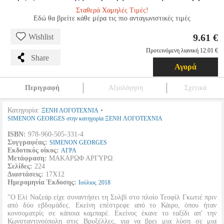
Σταθερά Χαμηλές Τιμές!
Εδώ θα βρείτε κάθε μέρα τις πιο ανταγωνιστικές τιμές
9.61 €
Wishlist
Προτεινόμενη λιανική 12.01 €
Share
Αγορά
Περιγραφή
Αξιολόγηση
Σχετικά
Κατηγορία:
•
ΞΕΝΗ ΛΟΓΟΤΕΧΝΙΑ
SIMENON GEORGES στην κατηγορία ΞΕΝΗ ΛΟΓΟΤΕΧΝΙΑ
ISBN:
978-960-505-331-4
Συγγραφέας:
SIMENON GEORGES
Εκδοτικός οίκος:
ΑΓΡΑ
Μετάφραση:
ΜΑΚΑΡΩΦ ΑΡΓΥΡΩ
Σελίδες:
224
Διαστάσεις:
17Χ12
Ημερομηνία Έκδοσης:
Ιούλιος
2018
"Ο Ελί Ναζεάρ είχε συναντήσει τη Συλβί στο πλοίο Τεοφίλ Γκωτιέ πριν
από δύο εβδομάδες. Εκείνη επέστρεφε από το Κάιρο, όπου ήταν
κονσοματρίς σε κάποια καμπαρέ. Εκείνος έκανε το ταξίδι απ' την
Κωνσταντινούπολη στις Βρυξέλλες, για να βρει μια λύση σε μια