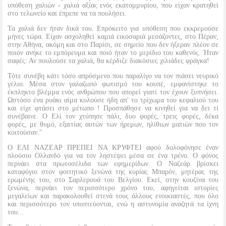
υπόθεση χαλιών - χαλιά αξίας ενός εκατομμυρίου, που είχαν κρατηθεί
στο τελωνείο και έπρεπε να τα πουλήσει.
Τα χαλιά δεν ήταν δικά του. Επρόκειτο για υπόθεση που εκκρεμούσε
μήνες τώρα. Είχαν ασχοληθεί καμιά εικοσαριά μεσάζοντες, στο Πέραν,
στην Αθήνα, ακόμη και στο Παρίσι, σε σημείο που δεν ήξεραν πλέον σε
ποιόν ανήκε το εμπόρευμα και ποιό ήταν το μερίδιο του καθενός. Ήταν
σαφές: Αν πουλούσε τα χαλιά, θα κέρδιζε διακόσιες χιλιάδες φράγκα!
Τότε συνέβη κάτι τόσο απρόσμενο που παραλίγο να τον πιάσει νευρικό
γέλιο. Mέσα στον γαλαζωπό φωτισμό του κουπέ, εμφανίστηκε το
έκπληκτο βλέμμα ενός ανθρώπου που απορεί γιατί τον έχουν ξυπνήσει.
Ωστόσο ένα ρυάκι αίμα κυλούσε ήδη απ' το τρίχωμα του κεφαλιού του
και είχε φτάσει στο μέτωπο ! Προσπάθησε να κινηθεί για να δει τί
συνέβαινε. Ο Ελί τον χτύπησε πάλι, δυο φορές, τρεις φορές, δέκα
φορές, με θυμό, εξαιτίας αυτών των ήρεμων, ηλίθιων ματιών που τον
κοιτούσαν."
O EΛI ΝΑΖΕAΡ ΠΡΕΠΕΙ ΝA ΚΡΥΦΤΕΙ αφού δολοφόνησε έναν
πλούσιο Ολλανδό για να τον ληστέψει μέσα σε ένα τρένο. Ο φόνος
περνάει στα πρωτοσέλιδα των εφημερίδων. Ο Ναζεάρ βρίσκει
καταφύγιο στον φοιτητικό ξενώνα της κυρίας Μπαρόν, μητέρας της
ερωμένης του, στο Σαρλερουά του Βελγίου. Εκεί, στην κουζίνα του
ξενώνα, περνάει τον περισσότερο χρόνο του, αφηγείται ιστορίες
μεγαλείων και παρακολουθεί στενά τους άλλους ενοικιαστές, που όλο
και περισσότερο τον υποπτεύονται, ενώ η αστυνομία αναζητά τα ίχνη
του...