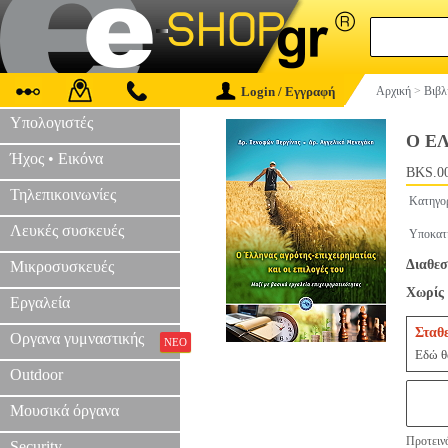
Login / Εγγραφή
Αρχική
>
Βιβλ
Υπολογιστές
Ο Ε
Ήχος • Εικόνα
BKS.0
Τηλεπικοινωνίες
Κατηγο
Λευκές συσκευές
Υποκατ
Διαθεσ
Μικροσυσκευές
Χωρίς 
Εργαλεία
Σταθ
Οργανα γυμναστικής
ΝΕΟ
Εδώ θα
Outdoor
Μουσικά όργανα
Προτεινό
Security