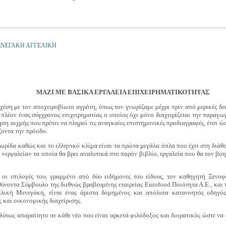
ΝΕΓΑΚΗ ΑΓΓΕΛΙΚΗ
ΜΑΖΙ ΜΕ ΒΑΣΙΚΑ ΕΡΓΑΛΕΙΑ ΕΠΙΧΕΙΡΗΜΑΤΙΚΟΤΗΤΑΣ
χέση με τον αποχειροβίωτο αγρότη, όπως τον γνωρίζαμε μέχρι πριν από μερικές δε
ι πλέον ένας σύγχρονος επιχειρηματίας ο οποίος όχι μόνο διαχειρίζεται την παρα
ρηση αιχμής που πρέπει να πληροί τις αναγκαίες επιστημονικές προδιαγραφές, έτσι ώ
ίζοντα την πρόοδο.
λωρίδα καθώς και το ελληνικό κλίμα είναι τα πρώτα μεγάλα όπλα που έχει στη διάθε
ό «εργαλεία» τα οποία θα βρει αναλυτικά στο παρόν βιβλίο, εργαλεία που θα τον β
 οι επιλογές του, γραμμένο από δύο ειδήμονες του είδους, τον καθηγητή Ξενο
υθύνοντα Σύμβουλο της διεθνώς βραβευμένης εταιρείας Eurofood Ποιότητα Α.Ε., κα
ική Μενεγάκη, είναι ένας άριστα δομημένος και απόλυτα κατανοητός οδηγός, 
 και οικονομικής διαχείρισης.
πολύτως απαραίτητο σε κάθε νέο που είναι αρκετά φιλόδοξος και διορατικός ώστε ν