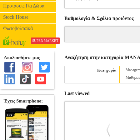
Προτάσεις Για Δώρα
Stock House
Βαθμολογία & Σχόλια προιόντος
Φωτοβολταϊκά
SUPER MARKET
Αναζήτηση στην κατηγορία M
Κατηγορία
Managem
Μαθηματ
Last viewed