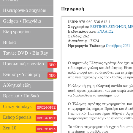
Περιγραφή
Ηλεκτρονικά παιχνίδια
Gadgets • Παιχνίδια
ISBN:
978-960-536-613-1
Συγγραφέας:
,
ΒΕΡΓΙΝΗΣ ΞΕΝΟΦΩΝ
ΜΕ
Είδη γραφείου
Εκδοτικός οίκος:
ΕΝΑΛΙΟΣ
Σελίδες:
262
Διαστάσεις:
17Χ24
Βιβλία
Ημερομηνία Έκδοσης:
Οκτώβριος
2021
Ταινίες DVD • Blu Ray
Ο σημερινός Έλληνας αγρότης δεν έχει σ
Προσωπική φροντίδα
ΝΕΟ
ειδικευμένη γνώση και δεξιότητες. Είνα
αλλά μπορεί και να διευθύνει μια επιχεί
Ενδυση • Υπόδηση
ΝΕΟ
στις νέες τεχνολογικές προκλήσεις με ορ
Αθλητικά είδη
Η ελληνική γη, η ελληνική πανίδα και χ
αυτά, όμως, χρειάζεται και μια σειρά απ
να διασφαλίσει το εισόδημά του.
Βρεφικά • Παιδικά
Ο Έλληνας αγρότης-επιχειρηματίας και
Crazy Sundays
ΠΡΟΣΦΟΡΕΣ
επιχειρηματία, σήμερα Πρόεδρο και Διε
Γεωπονικό Πανεπιστήμιο Αθηνών Αγγελ
Eshop Specials
πληροφορίες τεχνολογικής φύσεως καθώς
ΠΡΟΣΦΟΡΕΣ
Το τέλειο επιχειρηματικό εγχειρίδιο, α
Zen 10
ΠΡΟΣΦΟΡΕΣ
επιχείρηση του μέλλοντος.