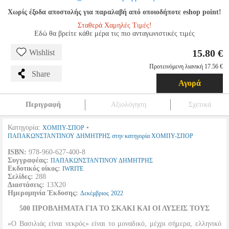
Χωρίς έξοδα αποστολής για παραλαβή από οποιοδήποτε eshop point!
Σταθερά Χαμηλές Τιμές!
Εδώ θα βρείτε κάθε μέρα τις πιο ανταγωνιστικές τιμές
15.80 €
Wishlist
Προτεινόμενη λιανική 17.56 €
Share
Αγορά
Περιγραφή
Αξιολόγηση
Σχετικά
Κατηγορία:
•
ΧΟΜΠΥ-ΣΠΟΡ
ΠΑΠΑΚΩΝΣΤΑΝΤΙΝΟΥ ΔΗΜΗΤΡΗΣ στην κατηγορία ΧΟΜΠΥ-ΣΠΟΡ
ISBN:
978-960-627-400-8
Συγγραφέας:
ΠΑΠΑΚΩΝΣΤΑΝΤΙΝΟΥ ΔΗΜΗΤΡΗΣ
Εκδοτικός οίκος:
IWRITE
Σελίδες:
288
Διαστάσεις:
13Χ20
Ημερομηνία Έκδοσης:
Δεκέμβριος
2022
500 ΠΡΟΒΛΗΜΑΤΑ ΓΙΑ ΤΟ ΣΚΑΚΙ ΚΑΙ ΟΙ ΛΥΣΕΙΣ ΤΟΥΣ
«Ο Βασιλιάς είναι νεκρός» είναι το μοναδικό, μέχρι σήμερα, ελληνικό