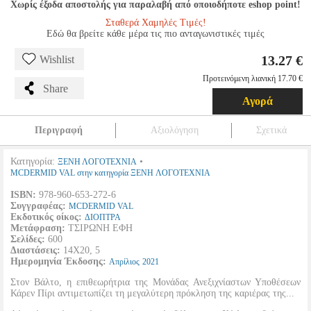
Χωρίς έξοδα αποστολής για παραλαβή από οποιοδήποτε eshop point!
Σταθερά Χαμηλές Τιμές!
Εδώ θα βρείτε κάθε μέρα τις πιο ανταγωνιστικές τιμές
13.27 €
Wishlist
Προτεινόμενη λιανική 17.70 €
Share
Αγορά
Περιγραφή
Αξιολόγηση
Σχετικά
Κατηγορία:
•
ΞΕΝΗ ΛΟΓΟΤΕΧΝΙΑ
MCDERMID VAL στην κατηγορία ΞΕΝΗ ΛΟΓΟΤΕΧΝΙΑ
ISBN:
978-960-653-272-6
Συγγραφέας:
MCDERMID VAL
Εκδοτικός οίκος:
ΔΙΟΠΤΡΑ
Μετάφραση:
ΤΣΙΡΩΝΗ ΕΦΗ
Σελίδες:
600
Διαστάσεις:
14Χ20, 5
Ημερομηνία Έκδοσης:
Απρίλιος
2021
Στον Βάλτο, η επιθεωρήτρια της Μονάδας Ανεξιχνίαστων Υποθέσεων
Κάρεν Πίρι αντιμετωπίζει τη μεγαλύτερη πρόκληση της καριέρας της...