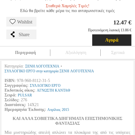
Σταθερά Χαμηλές Τιμές!
Εδώ θα βρείτε κάθε μέρα τις πιο ανταγωνιστικές τιμές
12.47 €
Wishlist
Προτεινόμενη λιανική 13.86 €
Share
Αγορά
Περιγραφή
Αξιολόγηση
Σχετικά
Κατηγορία:
•
ΞΕΝΗ ΛΟΓΟΤΕΧΝΙΑ
ΣΥΛΛΟΓΙΚΟ ΕΡΓΟ στην κατηγορία ΞΕΝΗ ΛΟΓΟΤΕΧΝΙΑ
ISBN:
978-960-8112-31-5
Συγγραφέας:
ΣΥΛΛΟΓΙΚΟ ΕΡΓΟ
Εκδοτικός οίκος:
ΑΓΝΩΣΤΗ ΚΑΝΤΑΘ
Σειρά:
PULSAR
Σελίδες:
276
Διαστάσεις:
14Χ21
Ημερομηνία Έκδοσης:
Απρίλιος
2015
ΚΑΙ ΑΛΛΑ ΣΟΒΙΕΤΙΚΑ ΔΙΗΓΗΜΑΤΑ ΕΠΙΣΤΗΜΟΝΙΚΗΣ
ΦΑΝΤΑΣΙΑΣ
Μία μυστηριώδης απειλή απλώνει τα πλοκάμια της από τις υπόγειες