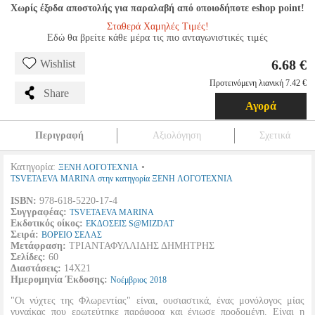
Χωρίς έξοδα αποστολής για παραλαβή από οποιοδήποτε eshop point!
Σταθερά Χαμηλές Τιμές!
Εδώ θα βρείτε κάθε μέρα τις πιο ανταγωνιστικές τιμές
6.68 €
Wishlist
Προτεινόμενη λιανική 7.42 €
Share
Αγορά
Περιγραφή
Αξιολόγηση
Σχετικά
Κατηγορία:
•
ΞΕΝΗ ΛΟΓΟΤΕΧΝΙΑ
TSVETAEVA MARINA στην κατηγορία ΞΕΝΗ ΛΟΓΟΤΕΧΝΙΑ
ISBN:
978-618-5220-17-4
Συγγραφέας:
TSVETAEVA MARINA
Εκδοτικός οίκος:
ΕΚΔΟΣΕΙΣ S@MIZDAT
Σειρά:
ΒΟΡΕΙΟ ΣΕΛΑΣ
Μετάφραση:
ΤΡΙΑΝΤΑΦΥΛΛΙΔΗΣ ΔΗΜΗΤΡΗΣ
Σελίδες:
60
Διαστάσεις:
14Χ21
Ημερομηνία Έκδοσης:
Νοέμβριος
2018
"Οι νύχτες της Φλωρεντίας" είναι, ουσιαστικά, ένας μονόλογος μίας
γυναίκας που ερωτεύτηκε παράφορα και ένιωσε προδομένη. Είναι η