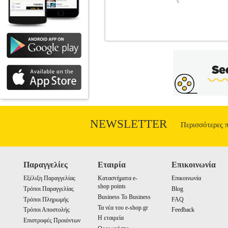
NOXZEMA MEN DEO SPR FRES
ΑΠΟΣΜΗΤΙΚΑ •NOXZEMA στην κατηγο
προστασία από τον ιδρώτα και την κακ
Boosted Fragrance, ενισχύει το άρωμα 
αρωματικές νότες εσπεριδοειδών και
Αποτελεσματική προστασία Η σύνθεσή του
της ημέρας. Φιλικό προς την επιδερμ
καθημερινή φροντίδα χωρίς ερεθισμο
μενθόλη • Προστασία: Από ιδρώτα κα
NEWSLETTER
Περισσότερες 
Κα
Παραγγελίες
Εταιρία
Επικοινωνία
Εξέλιξη Παραγγελίας
Καταστήματα e-
Επικοινωνία
shop points
Τρόποι Παραγγελίας
Blog
Business To Business
Τρόποι Πληρωμής
FAQ
Τα νέα του e-shop.gr
Τρόποι Αποστολής
Feedback
Η εταιρεία
Επιστροφές Προιόντων