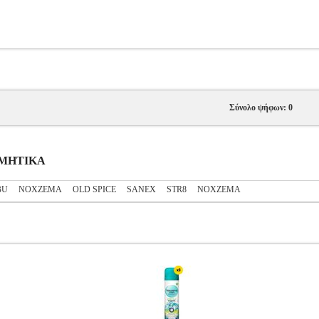
Σύνολο ψήφων: 0
ΟΣΜΗΤΙΚΑ
BU
NOXZEMA
OLD SPICE
SANEX
STR8
ΝΟΧΖΕΜΑ