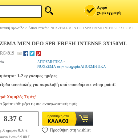
Αγορά
χωρίς εγγραφή
ωπική φροντίδα
>
Αποσμητικά
>
NOXZEMA MEN DEO SPR FRESH INTENSE 3X150ML
ZEMA MEN DEO SPR FRESH INTENSE 3X150ML
RC4819
ρία
ΑΠΟΣΜΗΤΙΚΑ
•
NOXZEMA στην κατηγορία ΑΠΟΣΜΗΤΙΚΑ
ιμότητα: 1-2 εργάσιμες ημέρες
έξοδα αποστολής για παραλαβή από οποιοδήποτε eshop point!
ερά Χαμηλές Τιμές!
 βρείτε κάθε μέρα τις πιο ανταγωνιστικές τιμές
8.37 €
Προσθήκη στη wishlist
 30 ημερών 8.37 €
μενη λιανική 9.00 €