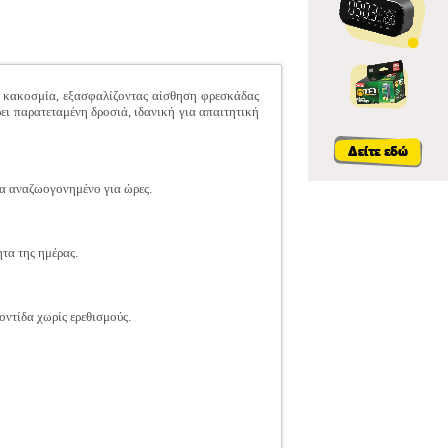
ν κακοσμία, εξασφαλίζοντας αίσθηση φρεσκάδας
ει παρατεταμένη δροσιά, ιδανική για απαιτητική
μα αναζωογονημένο για ώρες.
τα της ημέρας.
οντίδα χωρίς ερεθισμούς.