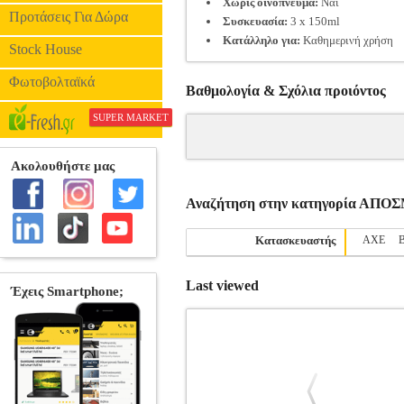
Χωρίς οινόπνευμα:
Ναι
Προτάσεις Για Δώρα
Συσκευασία:
3 x 150ml
Κατάλληλο για:
Καθημερινή χρήση
Stock House
Φωτοβολταϊκά
Βαθμολογία & Σχόλια προιόντος
SUPER MARKET
Αναζήτηση στην κατηγορία ΑΠ
Κατασκευαστής
AXE
Last viewed