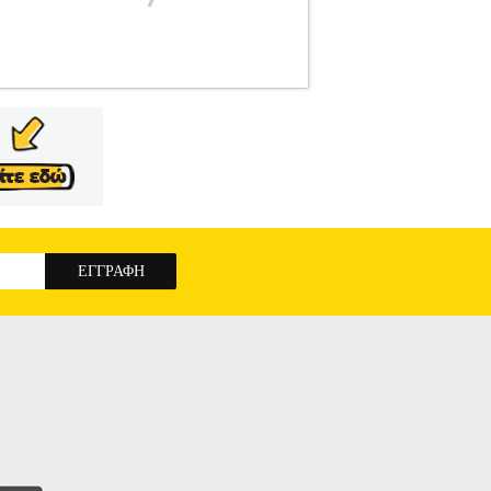
A
NOXZEMA
ΑΠΟΣΜΗΤΙΚΑ
Κατηγορία:
resh Intense προσφέρει αποτελεσματική
. Με την προηγμένη τεχνολογία All Day Fresh
ινότητα. Δροσερό και αναζωογονητικό άρωμα Οι
τηρώντας το σώμα αναζωογονημένο για ώρες.
τας σιγουριά και άνεση σε κάθε δραστηριότητα
για την ευαίσθητη επιδερμίδα, προσφέροντας
Boosted Fragrance • ’ρωμα: Εσπεριδοειδή &
 • Συσκευασία: 3 x 150ml • Κατάλληλο για:
X150ML