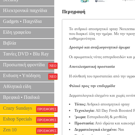
Ηλεκτρονικά παιχνίδια
Περιγραφή
Gadgets • Παιχνίδια
Το ανδρικό αποσμητικό spray Noxzema 
Είδη γραφείου
που διαρκεί όλη την ημέρα. Με την προη
καθημερινότητα.
Βιβλία
Δροσερό και αναζωογονητικό άρωμα
Ταινίες DVD • Blu Ray
Οι αρωματικές νότες εσπεριδοειδών και
Προσωπική φροντίδα
ΝΕΟ
Αποτελεσματική προστασία
Ενδυση • Υπόδηση
Η σύνθεσή του προστατεύει από την υγρασ
ΝΕΟ
Φιλικό προς την επιδερμίδα
Αθλητικά είδη
Δερματολογικά ελεγμένο και χωρίς οινόπ
Βρεφικά • Παιδικά
Τύπος:
Ανδρικό αποσμητικό spray
Crazy Sundays
ΠΡΟΣΦΟΡΕΣ
Τεχνολογία:
All Day Fresh Boosted 
’ρωμα:
Εσπεριδοειδή & μενθόλη
Eshop Specials
ΠΡΟΣΦΟΡΕΣ
Προστασία:
Από ιδρώτα και κακοσμ
Zen 10
Δερματολογικά ελεγμένο:
Ναι
ΠΡΟΣΦΟΡΕΣ