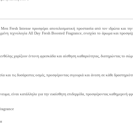
Men Fresh Intense προσφέρει αποτελεσματική προστασία από τον ιδρώτα και τη
γμένη τεχνολογία All Day Fresh Boosted Fragrance, ενισχύει το άρωμα και προσφέρ
 μενθόλης χαρίζουν έντονη φρεσκάδα και αίσθηση καθαριότητας, διατηρώντας το σώ
ία και τις δυσάρεστες οσμές, προσφέροντας σιγουριά και άνεση σε κάθε δραστηριότη
νευμα, είναι κατάλληλο για την ευαίσθητη επιδερμίδα, προσφέροντας καθημερινή φρ
Fragrance
ία