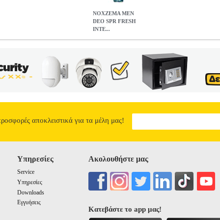
NOXZEMA MEN
DEO SPR FRESH
INTE...
H INTENSE 3X150ML
ANA.PRC4819
ANA.PRC4819
NOXZEM
ρία ΑΠΟΣΜΗΤΙΚΑ Το ανδρικό αποσμητικό spray Noxzema Men F
οσμία, εξασφαλίζοντας αίσθηση φρεσκάδας που διαρκεί όλη την ημέρα
και προσφέρει παρατεταμένη δροσιά, ιδανική για απαιτητική καθημερ
 μενθόλης χαρίζουν έντονη φρεσκάδα και αίσθηση καθαριότητας, δια
 προστατεύει από την υγρασία και τις δυσάρεστες οσμές, προσφέρον
ίδα Δερματολογικά ελεγμένο και χωρίς οινόπνευμα, είναι κατάλληλο 
ύς. • Τύπος: Ανδρικό αποσμητικό spray • Τεχνολογία: All Day Fresh 
ι κακοσμία • Δερματολογικά ελεγμένο: Ναι • Χωρίς οινόπνευμα: Ναι
προσφορές αποκλειστικά για τα μέλη μας!
θημερινή χρήση
NOXZEMA MEN DEO SPR FRESH INTENSE 3
8.37
Υπηρεσίες
Ακολουθήστε μας
Service
Υπηρεσίες
Downloads
Εγγυήσεις
Κατεβάστε το app μας!