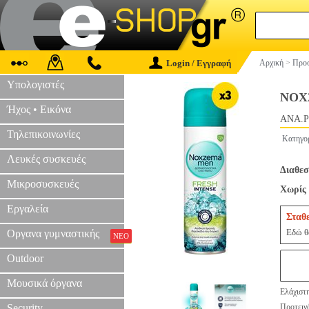
Login / Εγγραφή
Αρχική
>
Προσ
Υπολογιστές
NOX
Ήχος • Εικόνα
ANA.P
Τηλεπικοινωνίες
Κατηγο
Λευκές συσκευές
Διαθεσ
Μικροσυσκευές
Χωρίς 
Εργαλεία
Σταθ
Εδώ θα
Οργανα γυμναστικής
ΝΕΟ
Outdoor
Μουσικά όργανα
Ελάχιστη
Security
Προτεινό