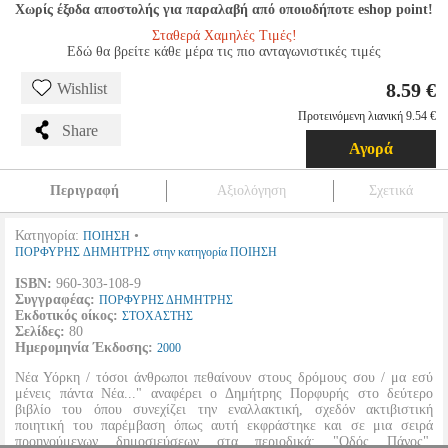
Χωρίς έξοδα αποστολής για παραλαβή από οποιοδήποτε eshop point!
Σταθερά Χαμηλές Τιμές!
Εδώ θα βρείτε κάθε μέρα τις πιο ανταγωνιστικές τιμές
8.59 €
Wishlist
Προτεινόμενη λιανική 9.54 €
Share
Αγορά
Περιγραφή
Αξιολόγηση
Σχετικά
Κατηγορία:
•
ΠΟΙΗΣΗ
ΠΟΡΦΥΡΗΣ ΔΗΜΗΤΡΗΣ στην κατηγορία ΠΟΙΗΣΗ
ISBN:
960-303-108-9
Συγγραφέας:
ΠΟΡΦΥΡΗΣ ΔΗΜΗΤΡΗΣ
Εκδοτικός οίκος:
ΣΤΟΧΑΣΤΗΣ
Σελίδες:
80
Ημερομηνία Έκδοσης:
2000
Νέα Υόρκη / τόσοι άνθρωποι πεθαίνουν στους δρόμους σου / μα εσύ
μένεις πάντα Νέα..." αναφέρει ο Δημήτρης Πορφυρής στο δεύτερο
βιβλίο του όπου συνεχίζει την εναλλακτική, σχεδόν ακτιβιστική
ποιητική του παρέμβαση όπως αυτή εκφράστηκε και σε μια σειρά
προηγούμενων δημοσιεύσεων στα περιοδικά: "Οδός Πάνος",