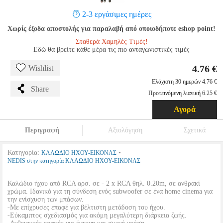
2-3 εργάσιμες ημέρες
Χωρίς έξοδα αποστολής για παραλαβή από οποιοδήποτε eshop point!
Σταθερά Χαμηλές Τιμές!
Εδώ θα βρείτε κάθε μέρα τις πιο ανταγωνιστικές τιμές
4.76 €
Wishlist
Ελάχιστη 30 ημερών 4.76 €
Share
Προτεινόμενη λιανική 6.25 €
Αγορά
Περιγραφή
Αξιολόγηση
Σχετικά
Κατηγορία:
•
ΚΑΛΩΔΙΟ ΗΧΟΥ-ΕΙΚΟΝΑΣ
NEDIS στην κατηγορία ΚΑΛΩΔΙΟ ΗΧΟΥ-ΕΙΚΟΝΑΣ
Καλώδιο ήχου από RCA αρσ. σε - 2 x RCA θηλ. 0.20m, σε ανθρακί
χρώμα. Ιδανικό για τη σύνδεση ενός subwoofer σε ένα home cinema για
την ενίσχυση των μπάσων.
-Με επίχρυσες επαφέ για βέλτιστη μετάδοση του ήχου.
-Εύκαμπτος σχεδιασμός για ακόμη μεγαλύτερη διάρκεια ζωής.