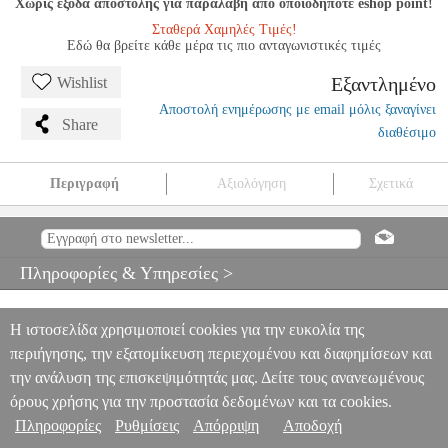
Χωρίς έξοδα αποστολής για παραλαβή από οποιοδήποτε eshop point!
Σταθερά Χαμηλές Τιμές!
Εδώ θα βρείτε κάθε μέρα τις πιο ανταγωνιστικές τιμές
Εξαντλημένο
Wishlist
Αποστολή ενημέρωσης με email μόλις ξαναγίνει
Share
διαθέσιμο
Περιγραφή
Αξιολόγηση
Σχετικά
NEDIS ACWS6M AC WINDOW SEAL 600MM FOR DOORS
AND WINDO
PER.266571
PER.266571
NEDIS
NEDIS
ΚΕΡΑΙΕΣ
ΤΗΛΕΟΡΑΣΕΩΝ
NEDIS ACWS6M AC WINDOW SEAL 600MM
Πληροφορίες & Υπηρεσίες >
FOR DOORS AND WINDO
0
Η ιστοσελίδα χρησιμοποιεί cookies για την ευκολία της
περιήγησης, την εξατομίκευση περιεχομένου και διαφημίσεων και
την ανάλυση της επισκεψιμότητάς μας. Δείτε τους ανανεωμένους
όρους χρήσης για την προστασία δεδομένων και τα cookies.
Πληροφορίες
Ρυθμίσεις
Απόρριψη
Αποδοχή