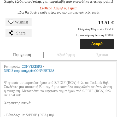
Χωρίς έξοδα αποστολής για παραλαβή από οποιοδήποτε eshop point!
Σταθερά Χαμηλές Τιμές!
Εδώ θα βρείτε κάθε μέρα τις πιο ανταγωνιστικές τιμές
13.51 €
Wishlist
Ελάχιστη 30 ημερών 13.51 €
Share
Προτεινόμενη λιανική 17.00 €
Αγορά
Περιγραφή
Αξιολόγηση
Σχετικά
Κατηγορία:
•
CONVERTERS
NEDIS στην κατηγορία CONVERTERS
Ψηφιακός μετατροπέας ήχου από S/PDIF (RCA) θηλ. σε TosLink θηλ.
Συνδέστε μια συσκευή Blu-ray ή μια κονσόλα παιχνιδιών σε έναν δέκτη
ή ενισχυτή. Μετατρέπει το ψηφιακό σήμα ήχου από S/PDIF (RCA) θηλ.
σε TosLink.
Χαρακτηριστικά
•
Είσοδος:
1x S/PDIF (RCA) θηλ.