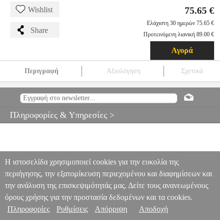
75.65 €
Wishlist
Ελάχιστη 30 ημερών 75.65 €
Share
Προτεινόμενη λιανική 89.00 €
Αγορά
Περιγραφή
Αξιολόγηση
Σχετικά
NAKAYAMA NS1100 ΛΑΣΤΙΧΟ ΨΕΚΑΣΜΟΥ Φ8.5MM 100M
TLS.331219
TLS.331219
NAKAYAMA
NAKAYAMA
ΠΟΤΙΣΤΙΚΑ
NAKAYAMA NS1100 ΛΑΣΤΙΧΟ ΨΕΚΑΣΜΟΥ
Πληροφορίες & Υπηρεσίες >
Φ8.5MM 100M
75.65
Η ιστοσελίδα χρησιμοποιεί cookies για την ευκολία της
περιήγησης, την εξατομίκευση περιεχομένου και διαφημίσεων και
την ανάλυση της επισκεψιμότητάς μας. Δείτε τους ανανεωμένους
όρους χρήσης για την προστασία δεδομένων και τα cookies.
Πληροφορίες
Ρυθμίσεις
Απόρριψη
Αποδοχή