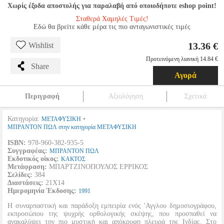
Χωρίς έξοδα αποστολής για παραλαβή από οποιοδήποτε eshop point!
Σταθερά Χαμηλές Τιμές!
Εδώ θα βρείτε κάθε μέρα τις πιο ανταγωνιστικές τιμές
13.36 €
Wishlist
Προτεινόμενη λιανική 14.84 €
Share
Αγορά
Περιγραφή
Αξιολόγηση
Σχετικά
Κατηγορία:
•
ΜΕΤΑΦΥΣΙΚΗ
ΜΠΡΑΝΤΟΝ ΠΩΛ στην κατηγορία ΜΕΤΑΦΥΣΙΚΗ
ISBN:
978-960-382-935-5
Συγγραφέας:
ΜΠΡΑΝΤΟΝ ΠΩΛ
Εκδοτικός οίκος:
ΚΑΚΤΟΣ
Μετάφραση:
ΜΠΑΡΤΖΙΝΟΠΟΥΛΟΣ ΕΡΡΙΚΟΣ
Σελίδες:
384
Διαστάσεις:
21Χ14
Ημερομηνία Έκδοσης:
1991
Η συναρπαστική και παράδοξη εμπειρία ενός 'Αγγλου δημοσιογράφου,
εκπροσώπου της ψυχρής ορθολογικής σκέψης, που προσπαθεί να
ανακαλύψει την πιο μυστική και απόκρυφη πλευρά της Ινδίας. Στο