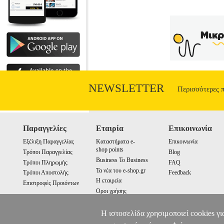
NEWSLETTER
Περισσότερες 
Παραγγελίες
Εταιρία
Επικοινωνία
Εξέλιξη Παραγγελίας
Καταστήματα e-
Επικοινωνία
shop points
Τρόποι Παραγγελίας
Blog
Business To Business
Τρόποι Πληρωμής
FAQ
Τα νέα του e-shop.gr
Τρόποι Αποστολής
Feedback
Η εταιρεία
Επιστροφές Προιόντων
Οροι χρήσης
Cookies
Η ιστοσελίδα χρησιμοποιεί cookies γι