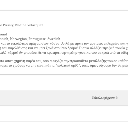
e Pressly, Nadine Velazquez
round
innish, Norwegian, Portuguese, Swedish
ι και το ευκολότερο πράγμα στον κόσμο! Απλά ρωτήστε τον μονίμως μπλεγμένο και γ
 του παρελθόντος και να μπει ξανά στο ίσιο δρόμο! Για να αλλάξει την ζωή του θα χ
 καλό κάρμα! Αν μπορέσει δε να κρατήσει την πρώην γυναίκα του μακρυά από τα σίδε
υτα αποτυχημένη παρέα του, όσο συνεχίζει την προσπάθεια μετάλλαξης του σε καλύτ
ορεί το χιούμορ να μην είναι πάντα "πολιτικά ορθό", εσείς όμως σίγουρα δεν θα μείν
Σύνολο ψήφων: 0