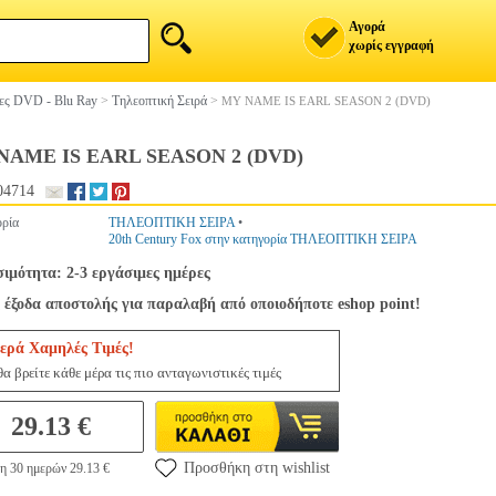
Αγορά
χωρίς εγγραφή
ίες DVD - Blu Ray
>
Τηλεοπτική Σειρά
>
MY NAME IS EARL SEASON 2 (DVD)
NAME IS EARL SEASON 2 (DVD)
04714
ρία
ΤΗΛΕΟΠΤΙΚΗ ΣΕΙΡΑ
•
20th Century Fox στην κατηγορία ΤΗΛΕΟΠΤΙΚΗ ΣΕΙΡΑ
σιμότητα: 2-3 εργάσιμες ημέρες
 έξοδα αποστολής για παραλαβή από οποιοδήποτε eshop point!
ερά Χαμηλές Τιμές!
α βρείτε κάθε μέρα τις πιο ανταγωνιστικές τιμές
29.13 €
Προσθήκη στη wishlist
η 30 ημερών 29.13 €