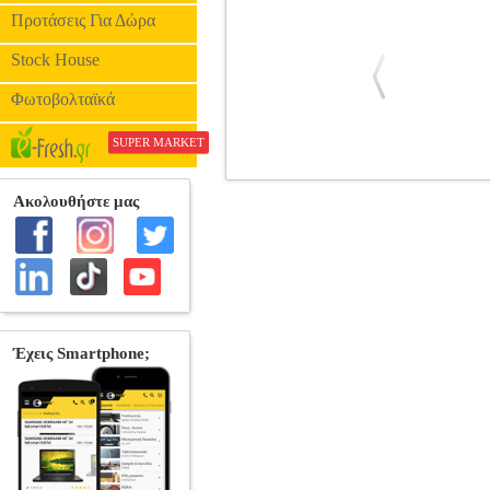
Προτάσεις Για Δώρα
Stock House
Φωτοβολταϊκά
SUPER MARKET
MY NAME IS EARL SEASON 2 (DVD
ΣΕΙΡΑ •20th Century Fox στην κατηγο
Ethan Suplee, Jaime Pressly, Nadine Vel
English, Finnish, Norwegian, Portug
μονίμως μπλεγμένο και γκαντέμη, Ερλ Χί
Για να αλλάξει την ζωή του θα χρειαστε
πρώην γυναίκα του μακρυά από τα σίδε
συνεχίζει την προσπάθεια μετάλλαξη
χιούμορ να μην είναι πάντα "πολιτ