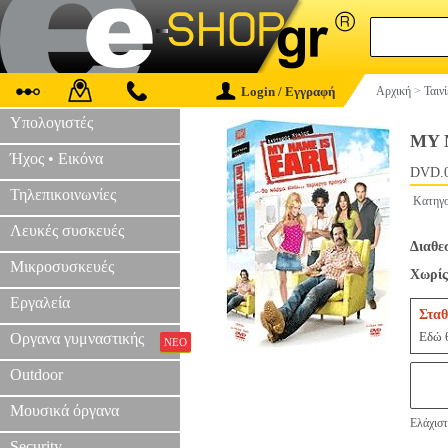
Login / Εγγραφή
Αρχική
>
Ταιν
Υπολογιστές
MY 
Ήχος • Εικόνα
DVD.
Τηλεπικοινωνίες
Κατηγο
Λευκές συσκευές
Διαθε
Μικροσυσκευές
Χωρίς
Εργαλεία
Σταθ
Εδώ θ
Οργανα γυμναστικής
ΝΕΟ
Outdoor
Μουσικά όργανα
Ελάχιστ
Security