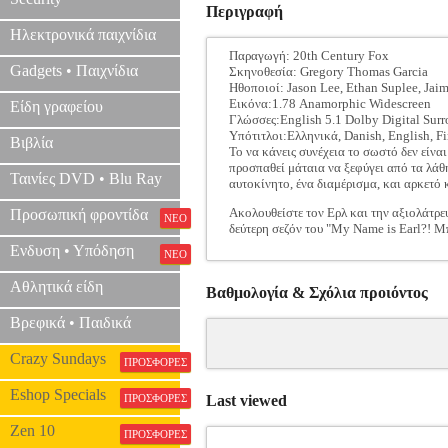
Περιγραφή
Ηλεκτρονικά παιχνίδια
Παραγωγή: 20th Century Fox
Gadgets • Παιχνίδια
Σκηνοθεσία: Gregory Thomas Garcia
Ηθοποιοί: Jason Lee, Ethan Suplee, Jaim
Εικόνα:1.78 Anamorphic Widescreen
Είδη γραφείου
Γλώσσες:English 5.1 Dolby Digital Sur
Υπότιτλοι:Ελληνικά, Danish, English, F
Βιβλία
Το να κάνεις συνέχεια το σωστό δεν είνα
προσπαθεί μάταια να ξεφύγει από τα λάθη
Ταινίες DVD • Blu Ray
αυτοκίνητο, ένα διαμέρισμα, και αρκετό
Ακολουθείστε τον Ερλ και την αξιολάτρε
Προσωπική φροντίδα
ΝΕΟ
δεύτερη σεζόν του "My Name is Earl?! Μπ
Ενδυση • Υπόδηση
ΝΕΟ
Αθλητικά είδη
Βαθμολογία & Σχόλια προιόντος
Βρεφικά • Παιδικά
Crazy Sundays
ΠΡΟΣΦΟΡΕΣ
Eshop Specials
ΠΡΟΣΦΟΡΕΣ
Last viewed
Zen 10
ΠΡΟΣΦΟΡΕΣ