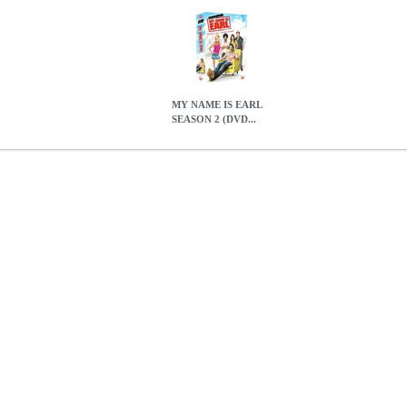
MY NAME IS EARL
SEASON 2 (DVD...
)
DVD.04714
DVD.04714
20th Century Fox
20th Century Fox
ΤΗΛ
ρία ΤΗΛΕΟΠΤΙΚΗ ΣΕΙΡΑ Παραγωγή: 20th Century Fox Σκηνοθεσία: G
azquez Εικόνα:1.78 Anamorphic Widescreen Γλώσσες:English 5.1 Dolb
uese, Swedish Το να κάνεις συνέχεια το σωστό δεν είναι και το ευκο
κλει (Τζέισον Λι), που προσπαθεί μάταια να ξεφύγει από τα λάθη του
ί ένα απολυτήριο λυκείου, ένα αυτοκίνητο, ένα διαμέρισμα, και αρκε
ρα της φυλακής, θα είναι ακόμα καλύτερα!Ακολουθείστε τον Ερλ και 
ς του σε καλύτερο άνθρωπο, στην εξωφρενική και ξεκαρδιστική δεύτε
ικά ορθό", εσείς όμως σίγουρα δεν θα μείνετε όρθιοι από τα γέλια!
M
29.13