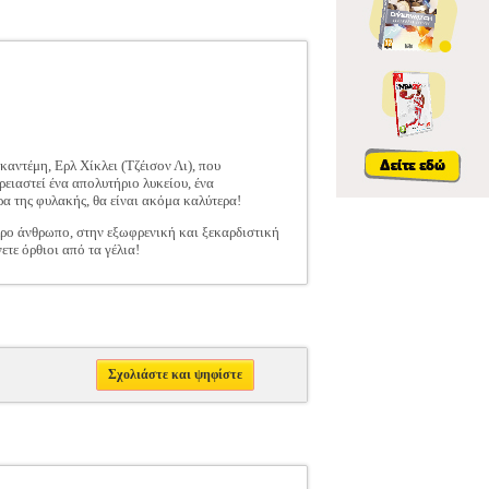
καντέμη, Ερλ Χίκλει (Τζέισον Λι), που
ρειαστεί ένα απολυτήριο λυκείου, ένα
ρα της φυλακής, θα είναι ακόμα καλύτερα!
ερο άνθρωπο, στην εξωφρενική και ξεκαρδιστική
ετε όρθιοι από τα γέλια!
Σχολιάστε και ψηφίστε