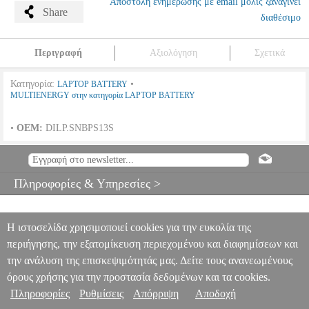
Αποστολή ενημέρωσης με email μόλις ξαναγίνει
Share
διαθέσιμο
Περιγραφή
Αξιολόγηση
Σχετικά
Κατηγορία:
•
LAPTOP BATTERY
MULTIENERGY στην κατηγορία LAPTOP BATTERY
•
OEM:
DILP.SNBPS13S
MULTIENERGY ΣΥΜΒΑΤΗ ΜΠΑΤΑΡΙΑ ΓΙΑ LAPTOP SONY
VGP-BPS13 SILVER
ANA.MLE0454
ANA.MLE0454
MULTIENERGY
MULTIENERGY
LAPTOP BATTERY
Πληροφορίες & Υπηρεσίες >
Κατηγορία: LAPTOP BATTERY •MULTIENERGY στην κατηγορία
LAPTOP BATTERY • OEM: DILP.SNBPS13S
MULTIENERGY
ΣΥΜΒΑΤΗ ΜΠΑΤΑΡΙΑ ΓΙΑ LAPTOP SONY VGP-BPS13
SILVER
Η ιστοσελίδα χρησιμοποιεί cookies για την ευκολία της
0
περιήγησης, την εξατομίκευση περιεχομένου και διαφημίσεων και
την ανάλυση της επισκεψιμότητάς μας. Δείτε τους ανανεωμένους
όρους χρήσης για την προστασία δεδομένων και τα cookies.
Πληροφορίες
Ρυθμίσεις
Απόρριψη
Αποδοχή