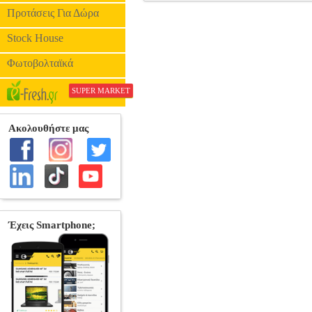
MULTIENERGY ΣΥΜΒΑΤΗ ΜΠΑΤΑΡΙ
Προτάσεις Για Δώρα
LAPTOP BATTERY
Κατηγορία: LAP
Stock House
Φωτοβολταϊκά
SUPER MARKET