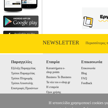
NEWSLETTER
Περισσότερες 
Παραγγελίες
Εταιρία
Επικοινωνία
Εξέλιξη Παραγγελίας
Καταστήματα e-
Επικοινωνία
shop points
Τρόποι Παραγγελίας
Blog
Business To Business
Τρόποι Πληρωμής
FAQ
Τα νέα του e-shop.gr
Τρόποι Αποστολής
Feedback
Η εταιρεία
Επιστροφές Προιόντων
Οροι χρήσης
Cookies
Η ιστοσελίδα χρησιμοποιεί cookies γι