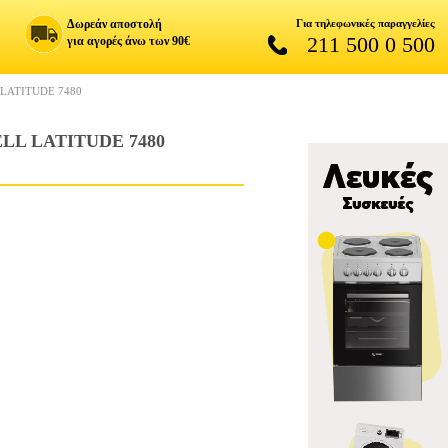
Δωρεάν αποστολή
Για τηλεφωνικές παραγγελίες
211 500 0 500
για αγορές άνω των 90€
LATITUDE 7480
LL LATITUDE 7480