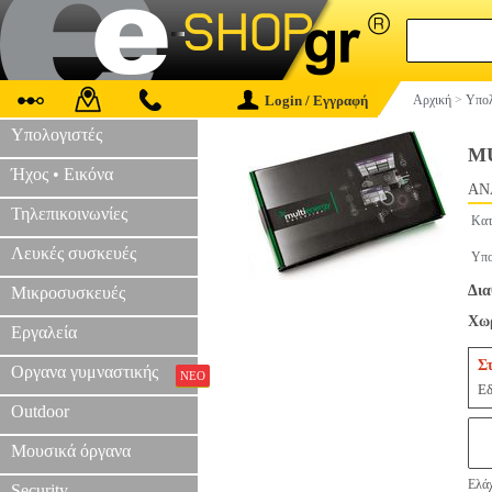
Login / Εγγραφή
Αρχική
>
Υπολ
Υπολογιστές
MU
Ήχος • Εικόνα
AN
Τηλεπικοινωνίες
Κατ
Λευκές συσκευές
Υπο
Δια
Μικροσυσκευές
Χωρ
Εργαλεία
Σ
Οργανα γυμναστικής
ΝΕΟ
Εδ
Outdoor
Μουσικά όργανα
Ελάχ
Security