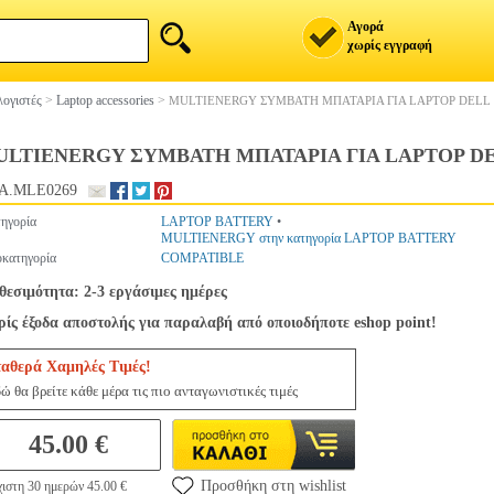
Αγορά
χωρίς εγγραφή
ογιστές
>
Laptop accessories
>
MULTIENERGY ΣΥΜΒΑΤΗ ΜΠΑΤΑΡΙΑ ΓΙΑ LAPTOP DELL 
LTIENERGY ΣΥΜΒΑΤΗ ΜΠΑΤΑΡΙΑ ΓΙΑ LAPTOP DE
A.MLE0269
ηγορία
LAPTOP BATTERY
•
MULTIENERGY στην κατηγορία LAPTOP BATTERY
κατηγορία
COMPATIBLE
θεσιμότητα: 2-3 εργάσιμες ημέρες
ίς έξοδα αποστολής για παραλαβή από οποιοδήποτε eshop point!
ταθερά Χαμηλές Τιμές!
ώ θα βρείτε κάθε μέρα τις πιο ανταγωνιστικές τιμές
45.00 €
Προσθήκη στη wishlist
ιστη 30 ημερών 45.00 €