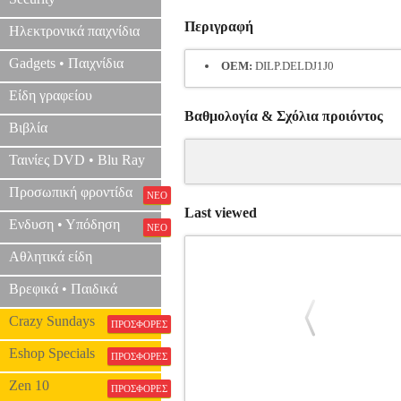
Περιγραφή
Ηλεκτρονικά παιχνίδια
Gadgets • Παιχνίδια
OEM:
DILP.DELDJ1J0
Είδη γραφείου
Βαθμολογία & Σχόλια προιόντος
Βιβλία
Ταινίες DVD • Blu Ray
Προσωπική φροντίδα
ΝΕΟ
Last viewed
Ενδυση • Υπόδηση
ΝΕΟ
Αθλητικά είδη
Βρεφικά • Παιδικά
Crazy Sundays
ΠΡΟΣΦΟΡΕΣ
Eshop Specials
ΠΡΟΣΦΟΡΕΣ
Zen 10
ΠΡΟΣΦΟΡΕΣ