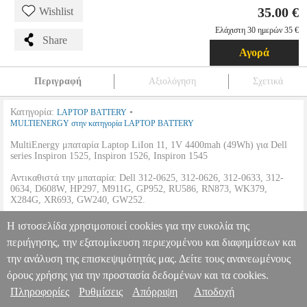
35.00 €
Wishlist
Ελάχιστη 30 ημερών 35 €
Share
Αγορά
Περιγραφή
Αξιολόγηση
Σχετικά
Κατηγορία:
•
LAPTOP BATTERY
MULTIENERGY στην κατηγορία LAPTOP BATTERY
MultiEnergy μπαταρία Laptop LiIon 11, 1V 4400mah (49Wh) για Dell
series Inspiron 1525, Inspiron 1526, Inspiron 1545
Αντικαθιστά την μπαταρία: Dell 312-0625, 312-0626, 312-0633, 312-
0634, D608W, HP297, M911G, GP952, RU586, RN873, WK379,
X284G, XR693, GW240, GW252.
MULTIENERGY ΜΠΑΤΑΡΙΑ ΓΙΑ DELL INSPIRON 1525 (11,1V
Η ιστοσελίδα χρησιμοποιεί cookies για την ευκολία της
4,4AH)
ANA.MLE0031
ANA.MLE0031
MULTIENERGY
περιήγησης, την εξατομίκευση περιεχομένου και διαφημίσεων και
MULTIENERGY
LAPTOP BATTERY
Κατηγορία: LAPTOP
Πληροφορίες & Υπηρεσίες >
BATTERY •MULTIENERGY στην κατηγορία LAPTOP BATTERY
την ανάλυση της επισκεψιμότητάς μας. Δείτε τους ανανεωμένους
MultiEnergy μπαταρία Laptop LiIon 11, 1V 4400mah (49Wh) για Dell
όρους χρήσης για την προστασία δεδομένων και τα cookies.
series Inspiron 1525, Inspiron 1526, Inspiron 1545 Αντικαθιστά την
Πληροφορίες
Ρυθμίσεις
Απόρριψη
Αποδοχή
μπαταρία: Dell 312-0625, 312-0626, 312-0633, 312-0634, D608W,