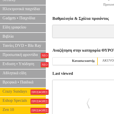
Προτεινό
Ηλεκτρονικά παιχνίδια
Gadgets • Παιχνίδια
Βαθμολογία & Σχόλια προιόντος
Είδη γραφείου
Βιβλία
Ταινίες DVD • Blu Ray
Αναζήτηση στην κατηγορία ΘΥ
Προσωπική φροντίδα
ΝΕΟ
Κατασκευαστής
AKUVO
Ενδυση • Υπόδηση
ΝΕΟ
Αθλητικά είδη
Last viewed
Βρεφικά • Παιδικά
Crazy Sundays
ΠΡΟΣΦΟΡΕΣ
Eshop Specials
ΠΡΟΣΦΟΡΕΣ
Zen 10
ΠΡΟΣΦΟΡΕΣ