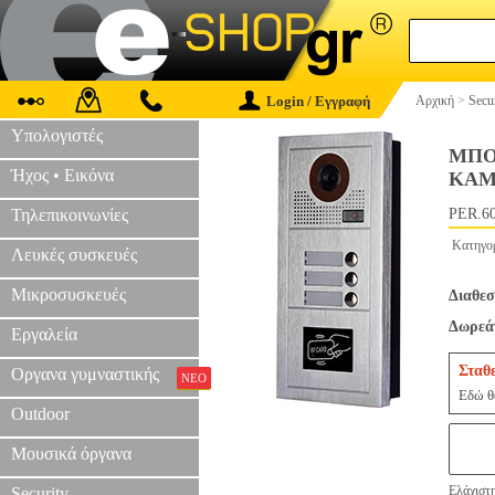
Login / Εγγραφή
Αρχική
>
Secu
Υπολογιστές
ΜΠΟ
Ήχος • Εικόνα
ΚΑΜ
Τηλεπικοινωνίες
PER.6
Κατηγο
Λευκές συσκευές
Μικροσυσκευές
Διαθεσ
Δωρεάν
Εργαλεία
Σταθ
Οργανα γυμναστικής
ΝΕΟ
Εδώ θα
Outdoor
Μουσικά όργανα
Ελάχιστ
Security