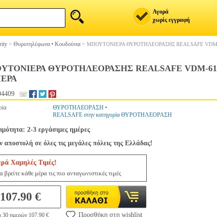
Αγορά
χωρίς εγγραφή
rity
>
Θυροτηλέφωνα • Κουδούνια
>
ΜΠΟΥΤΟΝΙΕΡΑ ΘΥΡΟΤΗΛΕΟΡΑΣΗΣ REALSAFE VDM-
ΥΤΟΝΙΕΡΑ ΘΥΡΟΤΗΛΕΟΡΑΣΗΣ REALSAFE VDM-613
ΕΡΑ
04409
ρία
ΘΥΡΟΤΗΛΕΟΡΑΣΗ
•
REALSAFE στην κατηγορία ΘΥΡΟΤΗΛΕΟΡΑΣΗ
ιμότητα: 2-3 εργάσιμες ημέρες
 αποστολή σε όλες τις μεγάλες πόλεις της Ελλάδας!
ερά Χαμηλές Τιμές!
 βρείτε κάθε μέρα τις πιο ανταγωνιστικές τιμές
107.90 €
Προσθήκη στη wishlist
η 30 ημερών 107.90 €