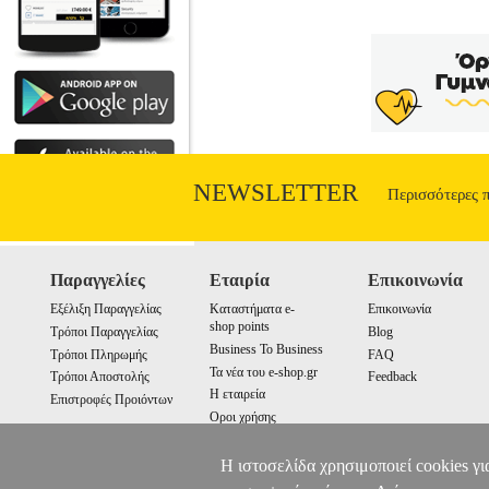
NEWSLETTER
Περισσότερες 
Παραγγελίες
Εταιρία
Επικοινωνία
Εξέλιξη Παραγγελίας
Καταστήματα e-
Επικοινωνία
shop points
Τρόποι Παραγγελίας
Blog
Business To Business
Τρόποι Πληρωμής
FAQ
Τα νέα του e-shop.gr
Τρόποι Αποστολής
Feedback
Η εταιρεία
Επιστροφές Προιόντων
Οροι χρήσης
Cookies
Η ιστοσελίδα χρησιμοποιεί cookies γι