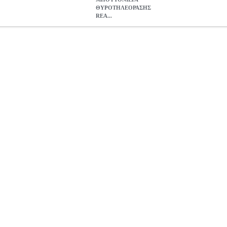
ΘΥΡΟΤΗΛΕΟΡΑΣΗΣ
REA...
Σ REALSAFE VDM-613 3 ΚΟΥΔΟΥΝΙΑ ΜΕ ΚΑΜΕΡΑ
PER.60
ΜΠΟΥΤΟΝΙΕΡΑ ΘΥΡΟΤΗΛΕΟΡΑΣΗΣ REALSAFE VDM-613 3 
107.90